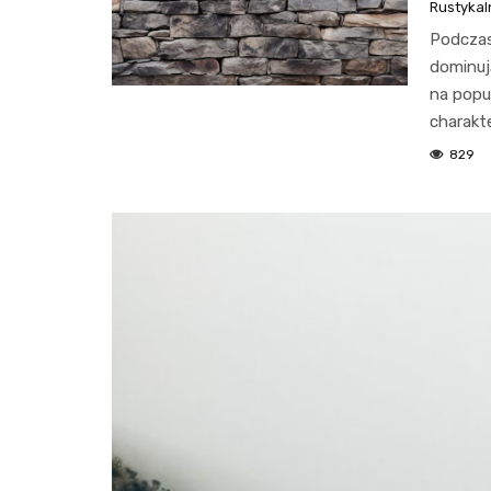
Rustykal
Podczas
dominuj
na popu
charakte
829