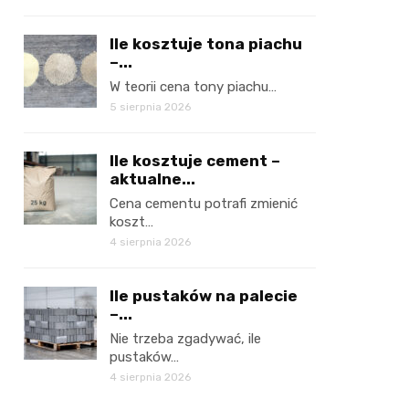
Ile kosztuje tona piachu
–...
W teorii cena tony piachu…
5 sierpnia 2026
Ile kosztuje cement –
aktualne...
Cena cementu potrafi zmienić
koszt…
4 sierpnia 2026
Ile pustaków na palecie
–...
Nie trzeba zgadywać, ile
pustaków…
4 sierpnia 2026