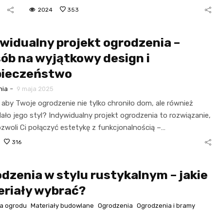
2024
353
widualny projekt ogrodzenia –
ób na wyjątkowy design i
pieczeństwo
-
nia
9 maja 2025
 aby Twoje ogrodzenie nie tylko chroniło dom, ale również
ało jego styl? Indywidualny projekt ogrodzenia to rozwiązanie,
ozwoli Ci połączyć estetykę z funkcjonalnością –…
316
dzenia w stylu rustykalnym – jakie
riały wybrać?
a ogrodu
Materiały budowlane
Ogrodzenia
Ogrodzenia i bramy