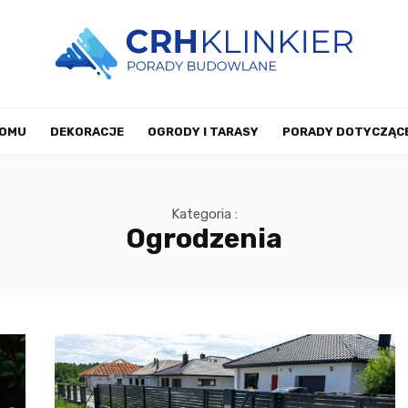
DOMU
DEKORACJE
OGRODY I TARASY
PORADY DOTYCZĄCE
WYSTRÓJ WNĘTRZ
POZOSTAŁE
KONTAKT
Kategoria :
Ogrodzenia