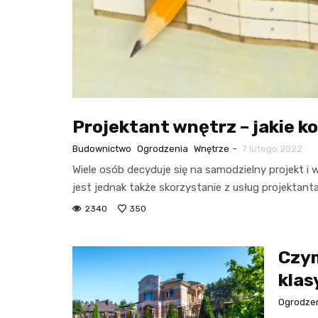
Projektant wnętrz – jakie k
-
Budownictwo
Ogrodzenia
Wnętrze
7 lutego 2022
Wiele osób decyduje się na samodzielny projekt
jest jednak także skorzystanie z usług projekta
2340
350
Czym
klas
Ogrodze