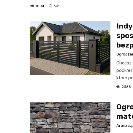
1804
301
Indy
spos
bez
Ogrodze
Chcesz,
podkreśl
które p
2385
Ogro
mate
Aranżacj