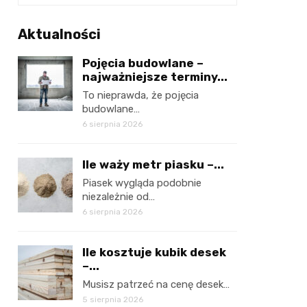
Aktualności
Pojęcia budowlane –
najważniejsze terminy...
To nieprawda, że pojęcia
budowlane…
6 sierpnia 2026
Ile waży metr piasku –...
Piasek wygląda podobnie
niezależnie od…
6 sierpnia 2026
Ile kosztuje kubik desek
–...
Musisz patrzeć na cenę desek…
5 sierpnia 2026