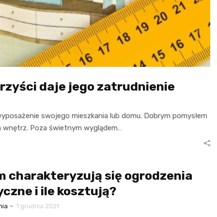
orzyści daje jego zatrudnienie
 i wyposażenie swojego mieszkania lub domu. Dobrym pomysłem
nta wnętrz. Poza świetnym wyglądem…
 charakteryzują się ogrodzenia
yczne i ile kosztują?
-
nia
1 grudnia 2021