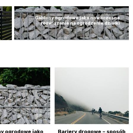
Gabiony ogrodowe jako nowoczesne
rozwiązanie na ogrodzenie działki
ny ogrodowe jako
Bariery drogowe – sposób