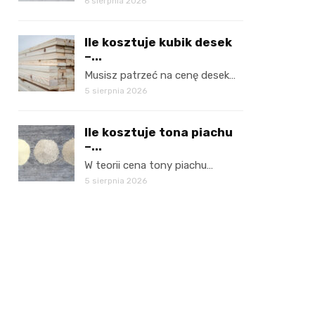
6 sierpnia 2026
Ile kosztuje kubik desek
–...
Musisz patrzeć na cenę desek…
5 sierpnia 2026
Ile kosztuje tona piachu
–...
W teorii cena tony piachu…
5 sierpnia 2026