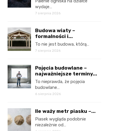
Palenie ogniska na działce
wydaje…
7 sierpnia 2026
Budowa wiaty –
formalności i...
To nie jest budowa, którą…
7 sierpnia 2026
Pojęcia budowlane –
najważniejsze terminy...
To nieprawda, że pojęcia
budowlane…
6 sierpnia 2026
Ile waży metr piasku –...
Piasek wygląda podobnie
niezależnie od…