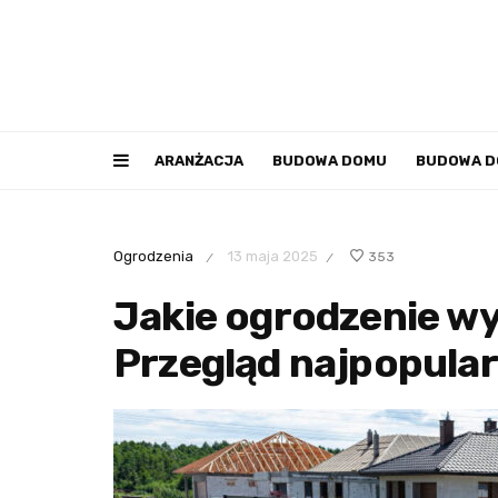
ARANŻACJA
BUDOWA DOMU
BUDOWA 
Ogrodzenia
13 maja 2025
353
/
/
Jakie ogrodzenie w
Przegląd najpopular