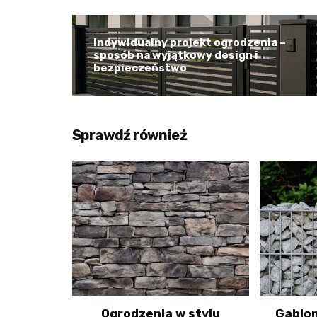
Indywidualny projekt ogrodzenia –
sposób na wyjątkowy design i
bezpieczeństwo
Sprawdź również
Ogrodzenia w stylu
Gabio