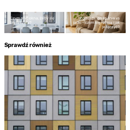
Czym myć okna, żeby się
Poduszki do spania vs
błyszczały?
jaśki – czym się różnią i jak
je łączyć?
Sprawdź również