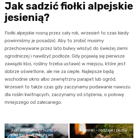
Jak sadzić fiołki alpejskie
jesienią?
Fiołki alpejskie rosną przez cały rok, wrzesień to czas kiedy
powinniśmy je posadzić. Aby to zrobić musimy
przechowywane przez lato bulwy włożyć do świeżej ziemi
ogrodniczej i nawilżyć podłoże. Gdy pojawią się pierwsze
zawiązki liści, rośliny trzeba ustawić w miejscu, które jest
dobrze oświetlone, ale nie za ciepłe. Najlepsze będą
wschodnie okno albo zewnętrzny parapet lub ogród.
Wrzesień to także czas gdy zaczynamy podawanie nawozu
dla roślin kwitnących, zaczynamy od stężenia, o połowę
mniejszego od zalecanego.
Jaki asortyment hurtowi
Kominki – rodzaje i cechy
elektrycznej cieszy się