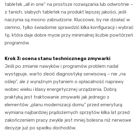
tabletek „all in one” na prostsze rozwiązania lub odwrotnie –
z tanich, słabych tabletek na produkt lepszej jakości, jeśli
naczynia są mocno zabrudzone. Kluczowe, by nie działać w
ciemno, tylko świadomie sprawdzić kilka konfiguracji i wybrać
tę, która daje dobre mycie przy minimalnej liczbie powtórzeń
programów.
Krok 3: ocena stanu technicznego zmywarki
Jeśli po zmianie nawyków i programów problem nadal
występuje, warto zlecić diagnostykę serwisową – nie „na
oślep”, ale z wyraźnym pytaniem o opłacalność naprawy
wobec wieku i klasy energetycznej urządzenia. Dobrą
praktyką jest traktowanie zmywarki jak jednego z
elementów „planu modernizacji domu” przed emeryturą:
wymiana najbardziej prądożernych sprzętów kilka lat przed
zakończeniem pracy zwykle jest mniej bolesna niż nerwowe
decyzje już po spadku dochodów.