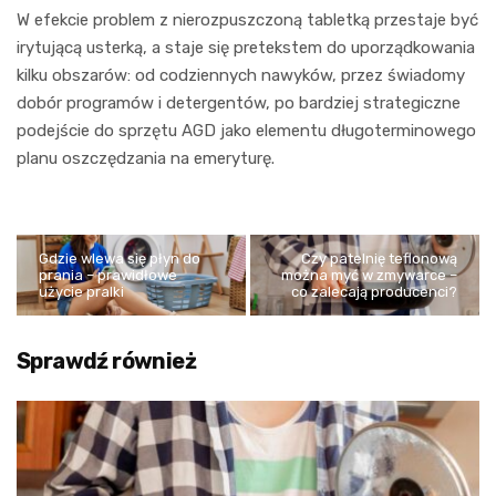
W efekcie problem z nierozpuszczoną tabletką przestaje być
irytującą usterką, a staje się pretekstem do uporządkowania
kilku obszarów: od codziennych nawyków, przez świadomy
dobór programów i detergentów, po bardziej strategiczne
podejście do sprzętu AGD jako elementu długoterminowego
planu oszczędzania na emeryturę.
Gdzie wlewa się płyn do
Czy patelnię teflonową
prania – prawidłowe
można myć w zmywarce –
użycie pralki
co zalecają producenci?
Sprawdź również