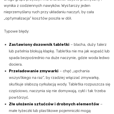
wynika z codziennych nawyków. Wystarczy jeden
nieprzemyślany ruch przy układaniu naczyń, by cała
„optymalizacja” kosztów poszła w dół.
Typowe błędy:
Zastawiony dozownik tabletki
– blacha, duży talerz
lub patelnia blokują klapkę. Tabletka nie ma jak wypaść lub
spada bezpośrednio na duże naczynie, gdzie woda ledwo
dociera.
Przeładowanie zmywarki
– chęć „upchania
wszystkiego na raz”, by rzadziej włączać zmywarkę,
skutkuje słabszą cyrkulacją wody. Tabletka rozpuszcza się
częściowo, naczynia się nie domywają, cykl i tak trzeba
powtórzyć.
Złe ułożenie sztućców i drobnych elementów
–
małe łyżeczki lub plastikowe pojemniczki mogą