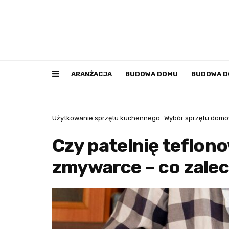
ARANŻACJA
BUDOWA DOMU
BUDOWA 
Użytkowanie sprzętu kuchennego
Wybór sprzętu dom
Czy patelnię teflo
zmywarce – co zale