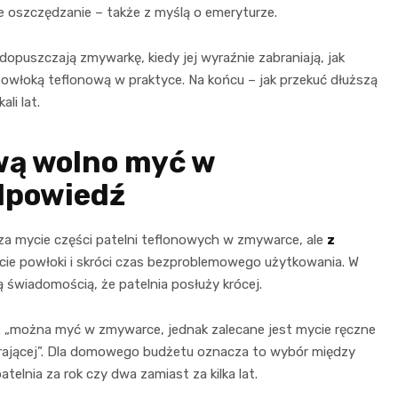
 oszczędzanie – także z myślą o emeryturze.
 dopuszczają zmywarkę, kiedy jej wyraźnie zabraniają, jak
 powłoką teflonową w praktyce. Na końcu – jak przekuć dłuższą
li lat.
wą wolno myć w
dpowiedź
 mycie części patelni teflonowych w zmywarce, ale
z
ycie powłoki i skróci czas bezproblemowego użytkowania. W
świadomością, że patelnia posłuży krócej.
u: „można myć w zmywarce, jednak zalecane jest mycie ręczne
erającej”. Dla domowego budżetu oznacza to wybór między
telnia za rok czy dwa zamiast za kilka lat.