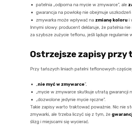
patelnia „odporna na mycie w zmywarce”, ale
z
gwarancja na powłokę nie obejmuje uszkodze
zmywarka może wpływać na
zmianę koloru
i 
Innymi słowy: producent deklaruje, że patelnia nie 
za szybsze zużycie teflonu, jeśli ląduje regularnie
Ostrzejsze zapisy przy 
Przy tańszych liniach patelni teflonowych częście
„
nie myć w zmywarce
”,
„mycie w zmywarce skutkuje utratą gwarancji n
„dozwolone jedynie mycie ręczne”.
Takie zapisy warto traktować poważnie. Nic nie st
zmywarki, ale trzeba liczyć się z tym, że
gwarancj
ślizg i miejscami się wycierać.