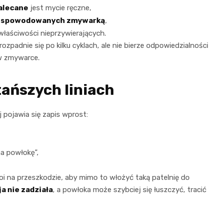
alecane
jest mycie ręczne,
ń
spowodowanych zmywarką
,
właściwości nieprzywierających.
rozpadnie się po kilku cyklach, ale nie bierze odpowiedzialności
 w zmywarce.
tańszych liniach
j pojawia się zapis wprost:
a powłokę”,
oi na przeszkodzie, aby mimo to włożyć taką patelnię do
a nie zadziała
, a powłoka może szybciej się łuszczyć, tracić