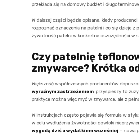
przekłada się na domowy budżet i długoterminowe
W dalszej części będzie opisane, kiedy producenci
rozpoznać oznaczenia na patelni i co się dzieje z
żywotność patelni w konkretne oszczędności w ska
Czy patelnię teflono
zmywarce? Krótka o
Większość współczesnych producentów dopuszcza
wyraźnym zastrzeżeniem
: przyspieszy to zuż
praktyce można więc myć w zmywarce, ale z pełną 
W instrukcjach często pojawia się formuła w styl
w celu wydłużenia żywotności powłoki nieprzywi
wygodą dziś a wydatkiem wcześniej
– nowa pa