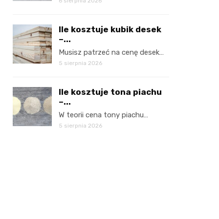
6 sierpnia 2026
Ile kosztuje kubik desek
–...
Musisz patrzeć na cenę desek…
5 sierpnia 2026
Ile kosztuje tona piachu
–...
W teorii cena tony piachu…
5 sierpnia 2026