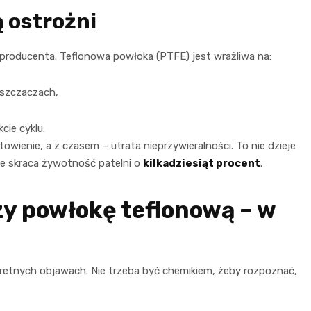
 ostrożni
 producenta. Teflonowa powłoka (PTFE) jest wrażliwa na:
yszczaczach,
,
cie cyklu.
wienie, a z czasem – utrata nieprzywieralności. To nie dzieje
rce skraca żywotność patelni o
kilkadziesiąt procent
.
y powłokę teflonową – w
retnych objawach. Nie trzeba być chemikiem, żeby rozpoznać,