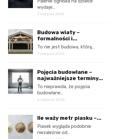
Palenie ogniska na działce
wydaje…
7 sierpnia 2026
Budowa wiaty –
formalności i...
To nie jest budowa, którą…
7 sierpnia 2026
Pojęcia budowlane –
najważniejsze terminy...
To nieprawda, że pojęcia
budowlane…
6 sierpnia 2026
Ile waży metr piasku –...
Piasek wygląda podobnie
niezależnie od…