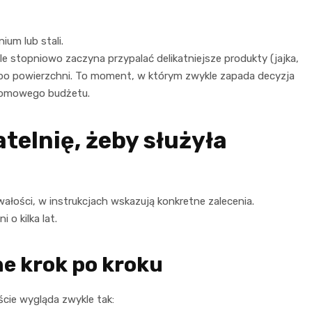
ium lub stali.
le stopniowo zaczyna przypalać delikatniejsze produkty (jajka,
ę” po powierzchni. To moment, w którym zwykle zapada decyzja
 domowego budżetu.
telnię, żeby służyła
ałości, w instrukcjach wskazują konkretne zalecenia.
o kilka lat.
e krok po kroku
cie wygląda zwykle tak: