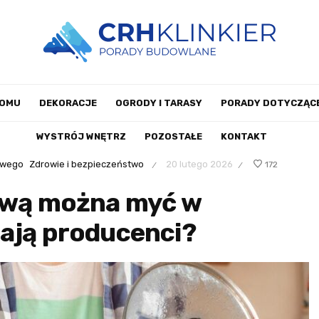
DOMU
DEKORACJE
OGRODY I TARASY
PORADY DOTYCZĄCE
WYSTRÓJ WNĘTRZ
POZOSTAŁE
KONTAKT
owego
Zdrowie i bezpieczeństwo
20 lutego 2026
172
/
/
nową można myć w
cają producenci?