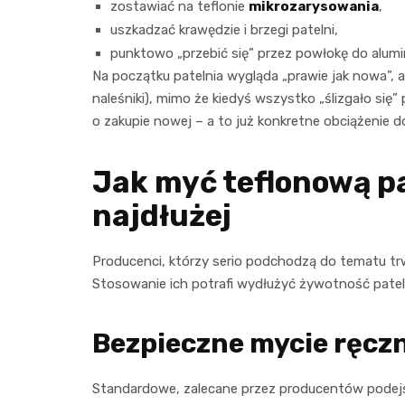
zostawiać na teflonie
mikrozarysowania
,
uszkadzać krawędzie i brzegi patelni,
punktowo „przebić się” przez powłokę do alumin
Na początku patelnia wygląda „prawie jak nowa”, a
naleśniki), mimo że kiedyś wszystko „ślizgało si
o zakupie nowej – a to już konkretne obciążenie
Jak myć teflonową pa
najdłużej
Producenci, którzy serio podchodzą do tematu trw
Stosowanie ich potrafi wydłużyć żywotność patelni 
Bezpieczne mycie ręczn
Standardowe, zalecane przez producentów podejś