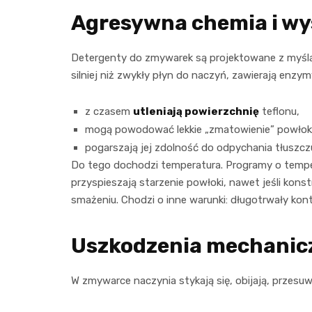
Agresywna chemia i w
Detergenty do zmywarek są projektowane z myślą o
silniej niż zwykły płyn do naczyń, zawierają enzymy
z czasem
utleniają powierzchnię
teflonu,
mogą powodować lekkie „zmatowienie” powłoki
pogarszają jej zdolność do odpychania tłuszcz
Do tego dochodzi temperatura. Programy o temp
przyspieszają starzenie powłoki, nawet jeśli kon
smażeniu. Chodzi o inne warunki: długotrwały kont
Uszkodzenia mechanicz
W zmywarce naczynia stykają się, obijają, przesuw