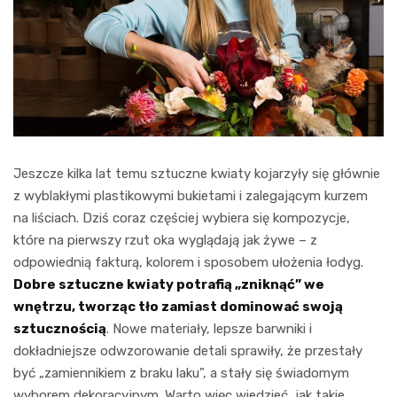
Jeszcze kilka lat temu sztuczne kwiaty kojarzyły się głównie
z wyblakłymi plastikowymi bukietami i zalegającym kurzem
na liściach. Dziś coraz częściej wybiera się kompozycje,
które na pierwszy rzut oka wyglądają jak żywe – z
odpowiednią fakturą, kolorem i sposobem ułożenia łodyg.
Dobre sztuczne kwiaty potrafią „zniknąć” we
wnętrzu, tworząc tło zamiast dominować swoją
sztucznością
. Nowe materiały, lepsze barwniki i
dokładniejsze odwzorowanie detali sprawiły, że przestały
być „zamiennikiem z braku laku”, a stały się świadomym
wyborem dekoracyjnym. Warto więc wiedzieć, jak takie