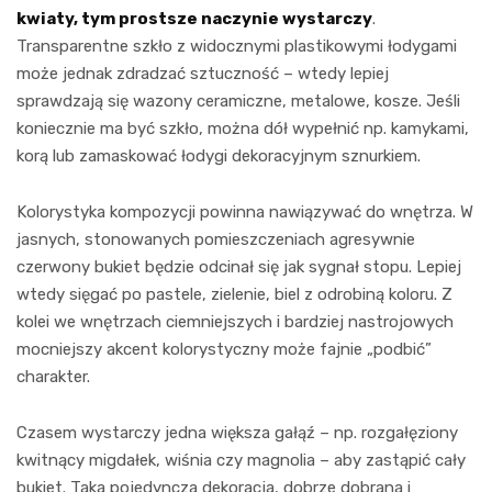
kwiaty, tym prostsze naczynie wystarczy
.
Transparentne szkło z widocznymi plastikowymi łodygami
może jednak zdradzać sztuczność – wtedy lepiej
sprawdzają się wazony ceramiczne, metalowe, kosze. Jeśli
koniecznie ma być szkło, można dół wypełnić np. kamykami,
korą lub zamaskować łodygi dekoracyjnym sznurkiem.
Kolorystyka kompozycji powinna nawiązywać do wnętrza. W
jasnych, stonowanych pomieszczeniach agresywnie
czerwony bukiet będzie odcinał się jak sygnał stopu. Lepiej
wtedy sięgać po pastele, zielenie, biel z odrobiną koloru. Z
kolei we wnętrzach ciemniejszych i bardziej nastrojowych
mocniejszy akcent kolorystyczny może fajnie „podbić”
charakter.
Czasem wystarczy jedna większa gałąź – np. rozgałęziony
kwitnący migdałek, wiśnia czy magnolia – aby zastąpić cały
bukiet. Taka pojedyncza dekoracja, dobrze dobrana i