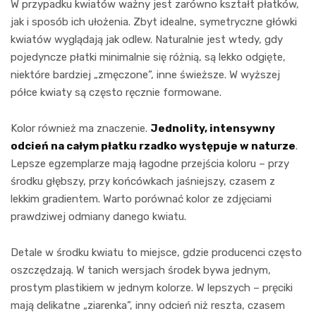
W przypadku kwiatów ważny jest zarówno kształt płatków,
jak i sposób ich ułożenia. Zbyt idealne, symetryczne główki
kwiatów wyglądają jak odlew. Naturalnie jest wtedy, gdy
pojedyncze płatki minimalnie się różnią, są lekko odgięte,
niektóre bardziej „zmęczone”, inne świeższe. W wyższej
półce kwiaty są często ręcznie formowane.
Kolor również ma znaczenie.
Jednolity, intensywny
odcień na całym płatku rzadko występuje w naturze
.
Lepsze egzemplarze mają łagodne przejścia koloru – przy
środku głębszy, przy końcówkach jaśniejszy, czasem z
lekkim gradientem. Warto porównać kolor ze zdjęciami
prawdziwej odmiany danego kwiatu.
Detale w środku kwiatu to miejsce, gdzie producenci często
oszczędzają. W tanich wersjach środek bywa jednym,
prostym plastikiem w jednym kolorze. W lepszych – pręciki
mają delikatne „ziarenka”, inny odcień niż reszta, czasem