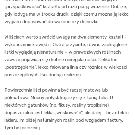
„przypadkowości” kształtu od razu psują wrażenie. Dobrze,
gdy łodyga ma w środku drucik, dzięki czemu można ją lekko
wygiąć i dopasować do wazonu czy doniczki.
W liściach warto zwrócić uwagę na dwa elementy: kształt i
wykończenie krawędzi. Ostro przycięte, równo zaokrąglone
listki wyglądają nienaturalnie – w prawdziwych roślinach
zawsze pojawiają się drobne nieregularności. Delikatne
„postrzępienie”, lekko falowana linia czy różnice w wielkości
poszczególnych liści dodają realizmu.
Powierzchnia liści powinna być raczej matowa lub
półmatowa. Mocny połysk kojarzy się z tanią folią. U
niektórych gatunków (np. fikusy, rośliny tropikalne)
dopuszczalna jest lekka „woskowość”, ale dalej – bez efektu
lakieru. Im bliżej naturalnych roślin pod względem faktury,
tym bezpieczniej.