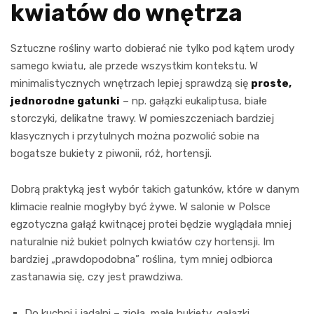
kwiatów do wnętrza
Sztuczne rośliny warto dobierać nie tylko pod kątem urody
samego kwiatu, ale przede wszystkim kontekstu. W
minimalistycznych wnętrzach lepiej sprawdzą się
proste,
jednorodne gatunki
– np. gałązki eukaliptusa, białe
storczyki, delikatne trawy. W pomieszczeniach bardziej
klasycznych i przytulnych można pozwolić sobie na
bogatsze bukiety z piwonii, róż, hortensji.
Dobrą praktyką jest wybór takich gatunków, które w danym
klimacie realnie mogłyby być żywe. W salonie w Polsce
egzotyczna gałąź kwitnącej protei będzie wyglądała mniej
naturalnie niż bukiet polnych kwiatów czy hortensji. Im
bardziej „prawdopodobna” roślina, tym mniej odbiorca
zastanawia się, czy jest prawdziwa.
Do kuchni i jadalni – zioła, małe bukiety, gałązki