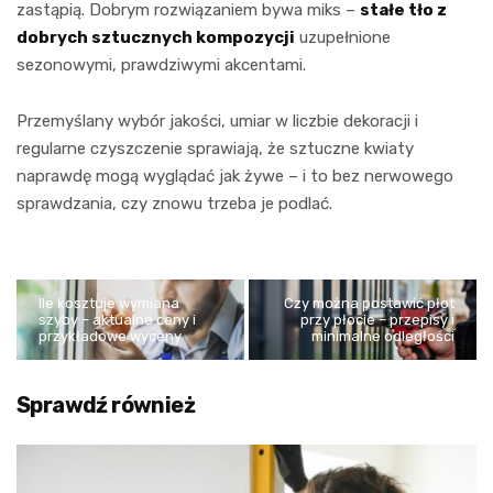
zastąpią. Dobrym rozwiązaniem bywa miks –
stałe tło z
dobrych sztucznych kompozycji
uzupełnione
sezonowymi, prawdziwymi akcentami.
Przemyślany wybór jakości, umiar w liczbie dekoracji i
regularne czyszczenie sprawiają, że sztuczne kwiaty
naprawdę mogą wyglądać jak żywe – i to bez nerwowego
sprawdzania, czy znowu trzeba je podlać.
Ile kosztuje wymiana
Czy można postawić płot
szyby – aktualne ceny i
przy płocie – przepisy i
przykładowe wyceny
minimalne odległości
Sprawdź również