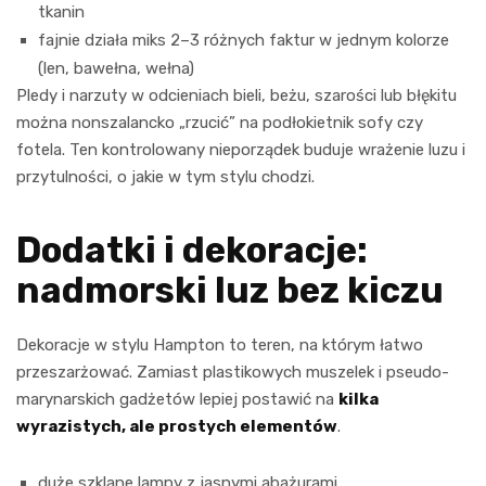
tkanin
fajnie działa miks 2–3 różnych faktur w jednym kolorze
(len, bawełna, wełna)
Pledy i narzuty w odcieniach bieli, beżu, szarości lub błękitu
można nonszalancko „rzucić” na podłokietnik sofy czy
fotela. Ten kontrolowany nieporządek buduje wrażenie luzu i
przytulności, o jakie w tym stylu chodzi.
Dodatki i dekoracje:
nadmorski luz bez kiczu
Dekoracje w stylu Hampton to teren, na którym łatwo
przeszarżować. Zamiast plastikowych muszelek i pseudo-
marynarskich gadżetów lepiej postawić na
kilka
wyrazistych, ale prostych elementów
.
duże szklane lampy z jasnymi abażurami