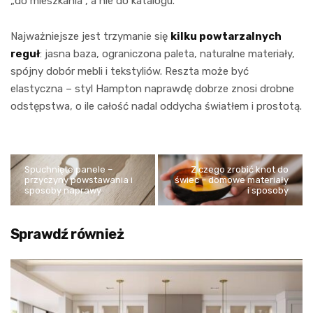
„do mieszkania”, a nie do katalogu.
Najważniejsze jest trzymanie się
kilku powtarzalnych
reguł
: jasna baza, ograniczona paleta, naturalne materiały,
spójny dobór mebli i tekstyliów. Reszta może być
elastyczna – styl Hampton naprawdę dobrze znosi drobne
odstępstwa, o ile całość nadal oddycha światłem i prostotą.
Spuchnięte panele –
Z czego zrobić knot do
przyczyny powstawania i
świec – domowe materiały
sposoby naprawy
i sposoby
Sprawdź również