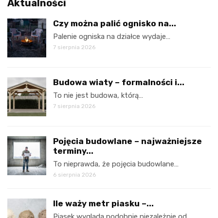
Aktualności
Czy można palić ognisko na...
Palenie ogniska na działce wydaje…
7 sierpnia 2026
Budowa wiaty – formalności i...
To nie jest budowa, którą…
7 sierpnia 2026
Pojęcia budowlane – najważniejsze
terminy...
To nieprawda, że pojęcia budowlane…
6 sierpnia 2026
Ile waży metr piasku –...
Piasek wygląda podobnie niezależnie od…