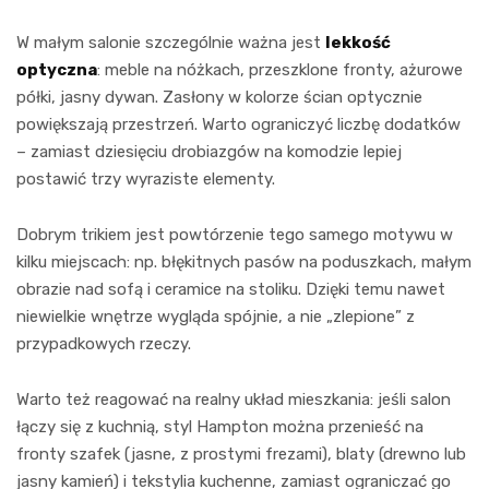
W małym salonie szczególnie ważna jest
lekkość
optyczna
: meble na nóżkach, przeszklone fronty, ażurowe
półki, jasny dywan. Zasłony w kolorze ścian optycznie
powiększają przestrzeń. Warto ograniczyć liczbę dodatków
– zamiast dziesięciu drobiazgów na komodzie lepiej
postawić trzy wyraziste elementy.
Dobrym trikiem jest powtórzenie tego samego motywu w
kilku miejscach: np. błękitnych pasów na poduszkach, małym
obrazie nad sofą i ceramice na stoliku. Dzięki temu nawet
niewielkie wnętrze wygląda spójnie, a nie „zlepione” z
przypadkowych rzeczy.
Warto też reagować na realny układ mieszkania: jeśli salon
łączy się z kuchnią, styl Hampton można przenieść na
fronty szafek (jasne, z prostymi frezami), blaty (drewno lub
jasny kamień) i tekstylia kuchenne, zamiast ograniczać go