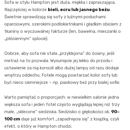
Sofa w stylu Hampton jest duża, miękka i zapraszająca.
Najczęściej w kolorze
bieli, ecru lub jasnego beżu
.
Świetnie sprawdzają się sofy z luźnymi poduchami
oparciowymi, szerokimi podłokietnikami i gładkim obiciem z
tkaniny o wyczuwalnej fakturze (len, bawełna, mieszanki o
„płóciennym” splocie).
Dobrze, aby sofa nie stała „przyklejona” do ściany, jeśli
metraż na to pozwala. Wysunięcie jej lekko do przodu i
ustawienie za nią konsoli albo dużej lampy od razu dodaje
wnętrzu oddechu. Fotele mogą powtarzać kolor sofy lub
być nieco ciemniejsze – np. piaskowy beż przy białej sofie.
Warto pamiętać o proporcjach: w niewielkim salonie jedna
większa sofa i jeden fotel często wyglądają lepiej niż trzy
małe, „sklecone” siedziska. Siedzisko o głębokości ok.
90–
100 cm
daje już komfort „zapadnięcia się” z książką, czyli
efekt, o który w Hampton chodzi.