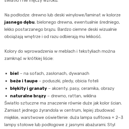
światło i nie męczy wzroku.
Na podłodze: drewno lub deski winylowe/laminat w kolorze
jasnego dębu
, bielonego drewna, ewentualnie średniego,
lekko postarzanego brązu. Bardzo ciemne deski wizualnie
obciążają wnętrze i od razu odbierają mu lekkość.
Kolory do wprowadzenia w meblach i tekstyliach można
zamknąć w krótkiej liście:
biel
– na sofach, zasłonach, dywanach
beże i taupe
– poduszki, pledy, obicia foteli
błękity i granaty
– akcenty, pasy, ceramika, obrazy
naturalne brązy
– drewno, rattan, wiklina
Światło sztuczne ma znaczenie równie duże jak kolor ścian.
Zamiast jednego żyrandola w centrum, lepiej zbudować
miękkie, warstwowe oświetlenie: duża lampa sufitowa + 2–3
lampy stołowe lub podłogowe z jasnymi abażurami. Styl