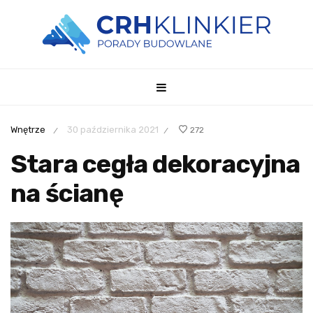
Wnętrze
30 października 2021
272
/
/
Stara cegła dekoracyjna
na ścianę