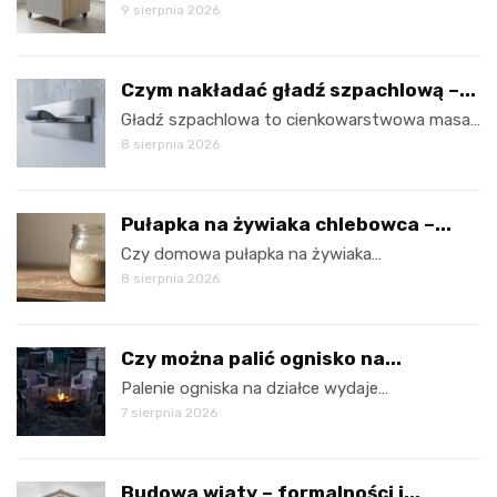
9 sierpnia 2026
Czym nakładać gładź szpachlową –...
Gładź szpachlowa to cienkowarstwowa masa…
8 sierpnia 2026
Pułapka na żywiaka chlebowca –...
Czy domowa pułapka na żywiaka…
8 sierpnia 2026
Czy można palić ognisko na...
Palenie ogniska na działce wydaje…
7 sierpnia 2026
Budowa wiaty – formalności i...