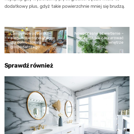
dodatkowy plus, gdyż takie powierzchnie mniej się brudzą.
Lampy Nowodvorski –
Nowoczesne oświetlenie –
eleganckie rozwiązanie
sprawdź, jak zaczarować
dla domu i lokalu
wnętrze
gospodarczego
Sprawdź również