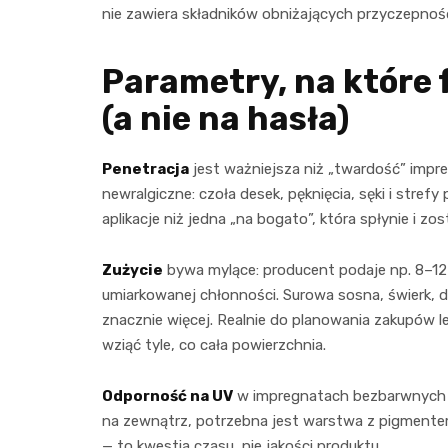
nie zawiera składników obniżających przyczepność
Parametry, na które 
(a nie na hasła)
Penetracja
jest ważniejsza niż „twardość” impr
newralgiczne: czoła desek, pęknięcia, sęki i strefy
aplikacje niż jedna „na bogato”, która spłynie i zo
Zużycie
bywa mylące: producent podaje np. 8–12 
umiarkowanej chłonności. Surowa sosna, świerk,
znacznie więcej. Realnie do planowania zakupów le
wziąć tyle, co cała powierzchnia.
Odporność na UV
w impregnatach bezbarwnych je
na zewnątrz, potrzebna jest warstwa z pigmente
— to kwestia czasu, nie jakości produktu.