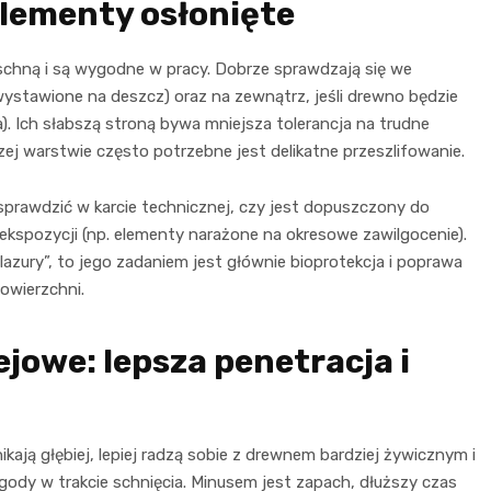
elementy osłonięte
 schną i są wygodne w pracy. Dobrze sprawdzają się we
ystawione na deszcz) oraz na zewnątrz, jeśli drewno będzie
). Ich słabszą stroną bywa mniejsza tolerancja na trudne
zej warstwie często potrzebne jest delikatne przeszlifowanie.
prawdzić w karcie technicznej, czy jest dopuszczony do
ekspozycji (np. elementy narażone na okresowe zawilgocenie).
lazury”, to jego zadaniem jest głównie bioprotekcja i poprawa
owierzchni.
jowe: lepsza penetracja i
ają głębiej, lepiej radzą sobie z drewnem bardziej żywicznym i
gody w trakcie schnięcia. Minusem jest zapach, dłuższy czas