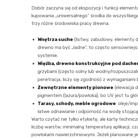
Dobór zaczyna się od ekspozycji i funkcji elementu
kupowania „uniwersalnego” środka do wszystkiego: 
trzy różne środowiska pracy drewna.
Wnętrza suche
(listwy, zabudowy, elementy de
drewno ma być „ładne”, to często sensowniejsz
systemie.
Więźba, drewno konstrukcyjne pod dach
grzybami (często solny lub wodny/rozpuszczaln
penetracja; liczy się zgodność z wymaganiami b
Zewnętrzne elementy pionowe
(elewacja d
pigmentem (lazura/powłoka), bo UV jest tu głó
Tarasy, schody, meble ogrodowe
: oleje/im
łatwe odnawianie i odporność na wodę stojącą, 
Warto czytać nie tylko etykietę, ale kartę technic
liczbę warstw, minimalną temperaturę aplikacji,
powłokami nawierzchniowymi. Jeżeli planowane je