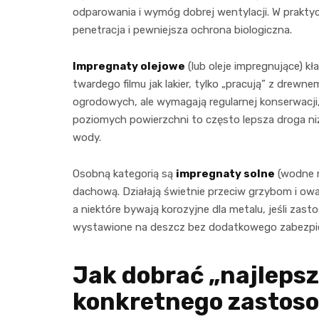
odparowania i wymóg dobrej wentylacji. W praktyc
penetracja i pewniejsza ochrona biologiczna.
Impregnaty olejowe
(lub oleje impregnujące) k
twardego filmu jak lakier, tylko „pracują” z drew
ogrodowych, ale wymagają regularnej konserwacji, 
poziomych powierzchni to często lepsza droga niż 
wody.
Osobną kategorią są
impregnaty solne
(wodne r
dachową. Działają świetnie przeciw grzybom i o
a niektóre bywają korozyjne dla metalu, jeśli zast
wystawione na deszcz bez dodatkowego zabezpi
Jak dobrać „najleps
konkretnego zastos