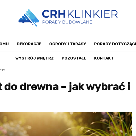
DOMU
DEKORACJE
OGRODY I TARASY
PORADY DOTYCZĄCE
WYSTRÓJ WNĘTRZ
POZOSTAŁE
KONTAKT
112
 do drewna – jak wybrać i