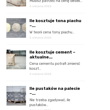
Musisz patrzeć na cenę desek…
5 sierpnia 2026
Ile kosztuje tona piachu
–...
W teorii cena tony piachu…
5 sierpnia 2026
Ile kosztuje cement –
aktualne...
Cena cementu potrafi zmienić
koszt…
4 sierpnia 2026
Ile pustaków na palecie
–...
Nie trzeba zgadywać, ile
pustaków…