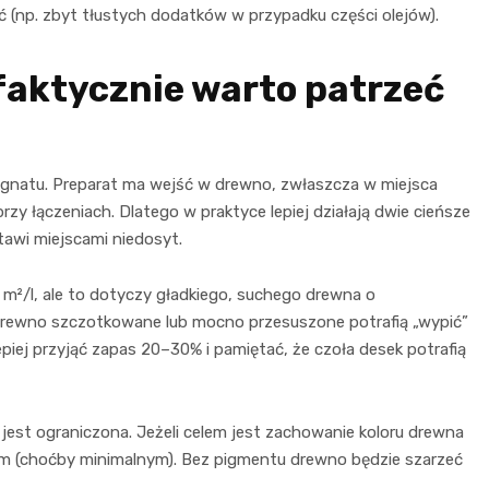
 (np. zbyt tłustych dodatków w przypadku części olejów).
faktycznie warto patrzeć
egnatu. Preparat ma wejść w drewno, zwłaszcza w miejsca
 przy łączeniach. Dlatego w praktyce lepiej działają dwie cieńsze
stawi miejscami niedosyt.
m²/l, ale to dotyczy gładkiego, suchego drewna o
 drewno szczotkowane lub mocno przesuszone potrafią „wypić”
piej przyjąć zapas 20–30% i pamiętać, że czoła desek potrafią
st ograniczona. Jeżeli celem jest zachowanie koloru drewna
m (choćby minimalnym). Bez pigmentu drewno będzie szarzeć