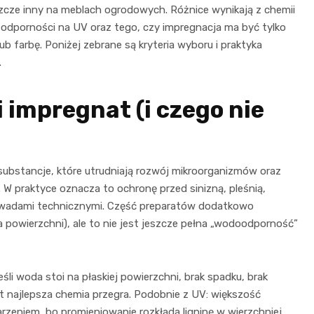
jeszcze inny na meblach ogrodowych. Różnice wynikają z chemii
, odporności na UV oraz tego, czy impregnacja ma być tylko
b farbę. Poniżej zebrane są kryteria wyboru i praktyka
.
 impregnat (i czego nie
ubstancje, które utrudniają rozwój mikroorganizmów oraz
W praktyce oznacza to ochronę przed sinizną, pleśnią,
wadami technicznymi. Część preparatów dodatkowo
a powierzchni), ale to nie jest jeszcze pełna „wodoodporność”
li woda stoi na płaskiej powierzchni, brak spadku, brak
t najlepsza chemia przegra. Podobnie z UV: większość
zeniem, bo promieniowanie rozkłada ligninę w wierzchniej