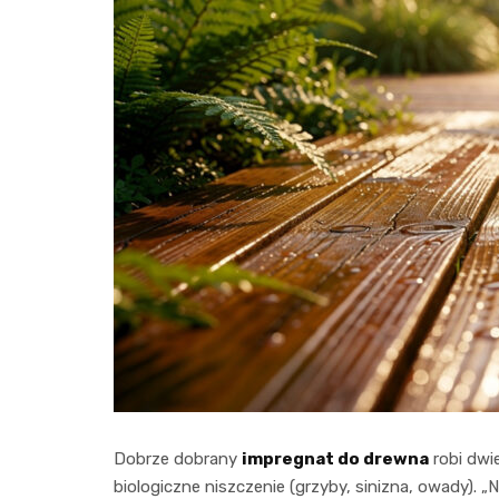
Dobrze dobrany
impregnat do drewna
robi dwie
biologiczne niszczenie (grzyby, sinizna, owady). 