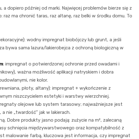
, a dopiero później od marki. Najwięcej problemów bierze się z
raz ma chronić taras, raz altanę, raz belki w środku domu. To
koracyjne): wodny impregnat biobójczy lub grunt, a jeśli
a bywa sama lazura/lakierobejca z ochroną biologiczną w
em
: impregnat o potwierdzonej ochronie przed owadami i
ikowy), ważna możliwość aplikacji natryskiem i dobra
udowlanymi, nie kolor.
rewniana, płoty, altany): impregnat + wykończenie z
wnym niszczycielem estetyki i warstwy wierzchniej.
pregnaty olejowe lub system tarasowy; najważniejsze jest
a nie „twardość” jak w lakierach.
zną. Dobre produkty jasno podają: zużycie na m², zalecaną
 czasy schnięcia międzywarstwowego oraz kompatybilność z
st malowanie farbą, kluczowa jest informacja, czy impregnat