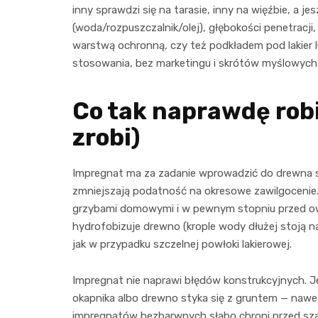
inny sprawdzi się na tarasie, inny na więźbie, a 
(woda/rozpuszczalnik/olej), głębokości penetracji
warstwą ochronną, czy też podkładem pod lakier lu
stosowania, bez marketingu i skrótów myślowych
Co tak naprawdę robi
zrobi)
Impregnat ma za zadanie wprowadzić do drewna s
zmniejszają podatność na okresowe zawilgocenie. 
grzybami domowymi i w pewnym stopniu przed o
hydrofobizuje drewno (krople wody dłużej stoją n
jak w przypadku szczelnej powłoki lakierowej.
Impregnat nie naprawi błędów konstrukcyjnych. Jeś
okapnika albo drewno styka się z gruntem — nawe
impregnatów bezbarwnych słabo chroni przed szar