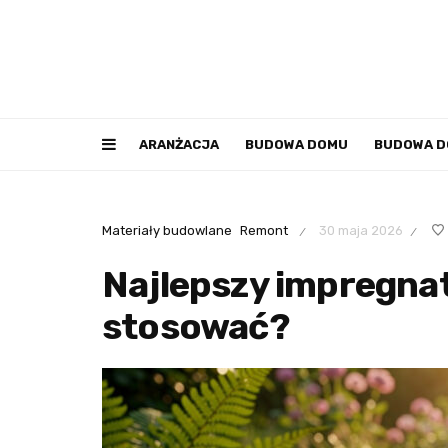
ARANŻACJA
BUDOWA DOMU
BUDOWA 
Materiały budowlane
Remont
30 maja 2026
/
/
Najlepszy impregnat
stosować?