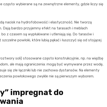
e często wybierane są na zewnętrzne elementy, gdzie liczy się
ładą nacisk na hydrofobowość i elastyczność. Nie tworzą
nem. Dają bardzo przyjemny efekt na tarasach i meblach
bo z czasem są wypłukiwane i utleniają się. Do tarasów i
szczelne powłoki, które lubią pękać i łuszczyć się od stojącej
oztwory soli) stosowane często konstrukcyjnie, np. na więźbę
wadom, ale mają ograniczenia: mogą być wymywane przez wodę,
osuje się złe łączniki lub nie zachowa dystansów. Na elementy
eczenia powłokowego zwykle nie są pierwszym wyborem.
zy” impregnat do
owania