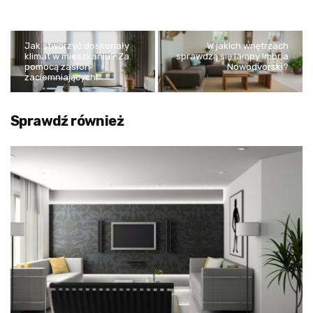
Jak stworzyć doskonały
W jakich wnętrzach
klimat w mieszkaniu? Za
sprawdzą się lampy Imbria
pomocą zasłon
Nowodvorski?
zaciemniających!
Sprawdź również