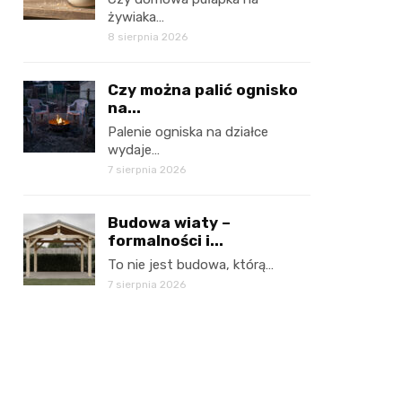
żywiaka…
8 sierpnia 2026
Czy można palić ognisko
na...
Palenie ogniska na działce
wydaje…
7 sierpnia 2026
Budowa wiaty –
formalności i...
To nie jest budowa, którą…
7 sierpnia 2026