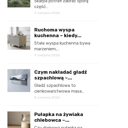
Skarpa potrafi zabrać sporą
część…
9 sierpnia 2026
Ruchoma wyspa
kuchenna – kiedy...
Stała wyspa kuchenna bywa
marzeniem,…
9 sierpnia 2026
Czym nakładać gładź
szpachlową –...
Gładź szpachlowa to
cienkowarstwowa masa…
8 sierpnia 2026
Pułapka na żywiaka
chlebowca –...
Czy domowa pułapka na