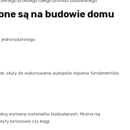
fektywnego przebiegu całego procesu budowlanego.
ebne są na budowie domu
u jednorodzinnego
owie, służy do wykonywania wykopów, kopania fundamentów
godną wymianę materiałów budowlanych. Można nią
 płyty betonowe czy kręgi.