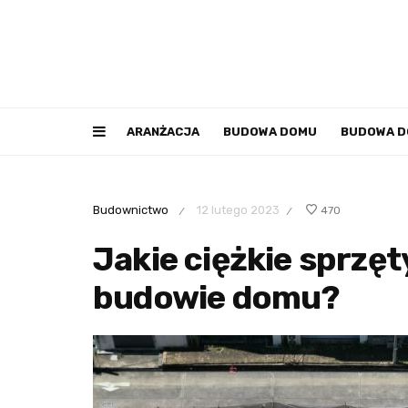
ARANŻACJA
BUDOWA DOMU
BUDOWA 
Budownictwo
12 lutego 2023
470
/
/
Jakie ciężkie sprzęt
budowie domu?