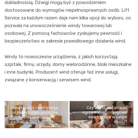
dokładnością. Dźwigi mogą być z powodzeniem
dostosowane do wymogów niepełnosprawnych osób. Lift
Service za każdym razem daje nam kilka opcji do wyboru, co
pozwala na unowocześnienie windy towarowej lub
osobowej. Z pomocą fachowców zyskujemy pewność i
bezpieczeństwo w zakresie prawidłowego działania wind.
Windy to nowoczesne urządzenia, z jakich korzystają
szpitale, firmy, urzędy, domy wielorodzinne, bloki mieszkalne
i inne budynki. Producent wind oferuje też inne usługi,
związane z konserwacją i serwisem wind.
Klimatyzacja i wentylacja
Czy warto instalować
na najwyższym poziomie.
ogrzewanie podłogowe
Pozwól, by specjaliści
elektryczne w całym
zadbali o Twój komfort
domu?