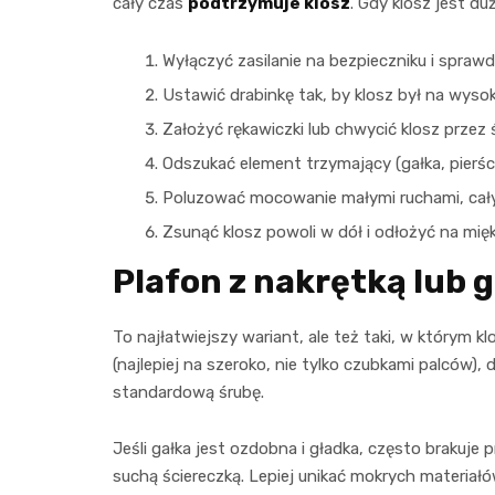
cały czas
podtrzymuje klosz
. Gdy klosz jest d
Wyłączyć zasilanie na bezpieczniku i sprawdz
Ustawić drabinkę tak, by klosz był na wysoko
Założyć rękawiczki lub chwycić klosz przez ś
Odszukać element trzymający (gałka, pierście
Poluzować mocowanie małymi ruchami, cały
Zsunąć klosz powoli w dół i odłożyć na mięk
Plafon z nakrętką lub 
To najłatwiejszy wariant, ale też taki, w którym k
(najlepiej na szeroko, nie tylko czubkami palców),
standardową śrubę.
Jeśli gałka jest ozdobna i gładka, często brakuje
suchą ściereczką. Lepiej unikać mokrych materiałów