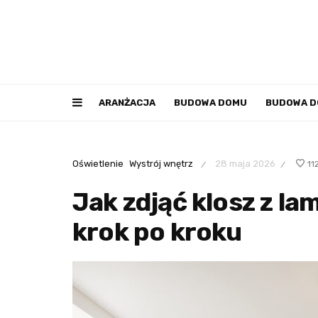
ARANŻACJA
BUDOWA DOMU
BUDOWA 
Oświetlenie
Wystrój wnętrz
28 maja 2026
11
/
/
Jak zdjąć klosz z la
krok po kroku