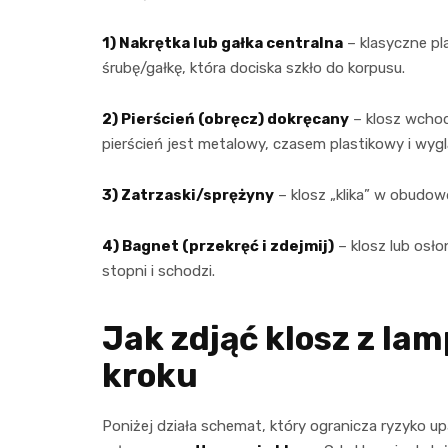
1) Nakrętka lub gałka centralna
– klasyczne pl
śrubę/gałkę, która dociska szkło do korpusu.
2) Pierścień (obręcz) dokręcany
– klosz wchod
pierścień jest metalowy, czasem plastikowy i wygl
3) Zatrzaski/sprężyny
– klosz „klika” w obudowę
4) Bagnet (przekręć i zdejmij)
– klosz lub osło
stopni i schodzi.
Jak zdjąć klosz z lam
kroku
Poniżej działa schemat, który ogranicza ryzyko upa