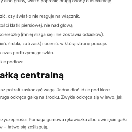
uży albo gruby, warto poprosić drugą osobę o asekurację.
ić, czy światło nie reaguje na włącznik.
ści klatki piersiowej, nie nad głową.
ciereczkę (mniej ślizga się i nie zostawia odcisków).
ń, śrubki, zatrzask) i ocenić, w którą stronę pracuje.
 czas podtrzymując szkło.
kie podłoże.
gałką centralną
losz potrafi zaskoczyć wagą. Jedna dłoń idzie pod klosz
 druga odkręca gałkę na środku. Zwykle odkręca się w lewo, jak
 przyczepności. Pomaga gumowa rękawiczka albo owinięcie gałki
 – łatwo się ześlizgują.