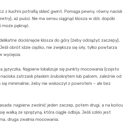
zcz z kuchni potrafią skleić gwint. Pomaga pewny, równy nacisk
limetry), aż puści. Nie ma sensu ciągnąć klosza w dół, dopóki
 i może pęknąć.
delikatne dociśnięcie klosza do góry (żeby odciążyć zaczepy),
Jeśli obrót idzie ciężko, nie zwiększa się siły, tylko powtarza:
w wycięcia.
 języczka. Najpierw lokalizuje się punkty mocowania (często
ą naciska zatrzask płaskim śrubokrętem lub palcem, zależnie od
a się minimalnie, żeby nie wskoczył z powrotem – ale bez
asada: najpierw zwolnić jeden zaczep, potem drugi, a na końcu
ę walką ze sprężyną, która ciągle odbija. Jeśli szkło jest
zyma, druga zwalnia mocowania.