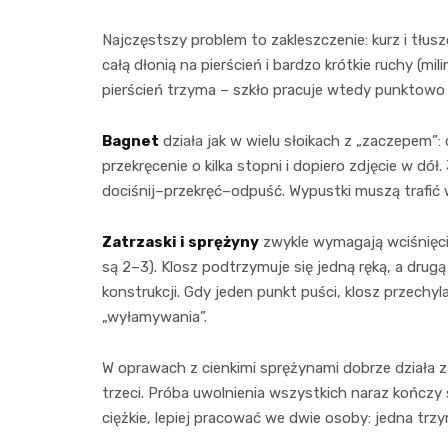
Najczęstszy problem to zakleszczenie: kurz i tłus
całą dłonią na pierścień i bardzo krótkie ruchy (mi
pierścień trzyma – szkło pracuje wtedy punktowo
Bagnet
działa jak w wielu słoikach z „zaczepem”: 
przekręcenie o kilka stopni i dopiero zdjęcie w dół. 
dociśnij–przekręć–odpuść. Wypustki muszą trafić 
Zatrzaski i sprężyny
zwykle wymagają wciśnięcia
są 2–3). Klosz podtrzymuje się jedną ręką, a drug
konstrukcji. Gdy jeden punkt puści, klosz przechyl
„wyłamywania”.
W oprawach z cienkimi sprężynami dobrze działa z
trzeci. Próba uwolnienia wszystkich naraz kończy si
ciężkie, lepiej pracować we dwie osoby: jedna tr