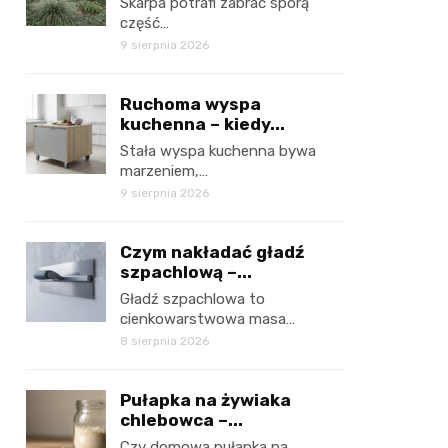
Skarpa potrafi zabrać sporą
część…
9 sierpnia 2026
Ruchoma wyspa
kuchenna – kiedy...
Stała wyspa kuchenna bywa
marzeniem,…
9 sierpnia 2026
Czym nakładać gładź
szpachlową –...
Gładź szpachlowa to
cienkowarstwowa masa…
8 sierpnia 2026
Pułapka na żywiaka
chlebowca –...
Czy domowa pułapka na