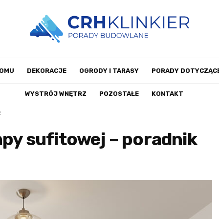
DOMU
DEKORACJE
OGRODY I TARASY
PORADY DOTYCZĄCE
WYSTRÓJ WNĘTRZ
POZOSTAŁE
KONTAKT
2
mpy sufitowej – poradnik