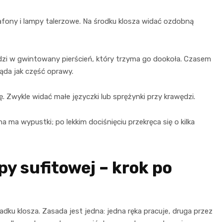
afony i lampy talerzowe. Na środku klosza widać ozdobną
zi w gwintowany pierścień, który trzyma go dookoła. Czasem
ąda jak część oprawy.
. Zwykle widać małe języczki lub sprężynki przy krawędzi.
na ma wypustki; po lekkim dociśnięciu przekręca się o kilka
py sufitowej – krok po
dku klosza. Zasada jest jedna: jedna ręka pracuje, druga przez