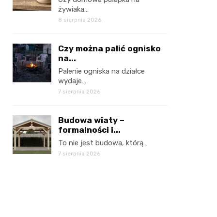
żywiaka…
8 sierpnia 2026
Czy można palić ognisko
na...
Palenie ogniska na działce
wydaje…
7 sierpnia 2026
Budowa wiaty –
formalności i...
To nie jest budowa, którą…
7 sierpnia 2026