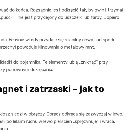
ować do końca. Rozsądnie jest odkręcić tak, by gwint trzymał
ścił” i nie jest przyklejony do uszczelki lub farby. Dopiero
pada. Właśnie wtedy przydaje się stabilny chwyt od spodu.
 przechył powoduje klinowanie o metalowy rant.
kładki do pojemnika. Te elementy lubią „zniknąć” przy
 przy ponownym dokręcaniu.
gnet i zatrzaski – jak to
klosz siedzi w obręczy. Obręcz odkręca się zazwyczaj w lewo,
li po lekkim ruchu w lewo pierścień „sprężynuje” i wraca,
ania.