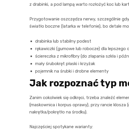
z drabinki, a pod lampą warto rozłożyć koc lub kart
Przygotowanie oszczędza nerwy, szczególnie gdy 
światło boczne (latarka w telefonie), bo detale
drabinka lub stabilny podest
rękawiczki (gumowe lub robocze) dla lepszego
ściereczka z mikrofibry (do złapania szkła i póź
mały śrubokręt płaski i krzyżak
pojemnik na śrubki i drobne elementy
Jak rozpoznać typ m
Zanim cokolwiek się odkręci, trzeba znaleźć element
(maskownica i korpus oprawy), przy rancie klosza (c
nakrętka/pokrętło na środku).
Najczęściej spotykane warianty: