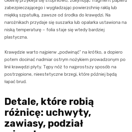
Okleinę przykleja się stopniowo, zdejmując fragment papieru
zabezpieczającego i wygładzając powierzchnię raklą lub
miękką szpatułką, zawsze od środka do krawędzi. Na
narożnikach przydaje się suszarka lub opalarka ustawiona na
niską temperaturę – folia staje się wtedy bardziej
plastyczna.
Krawędzie warto najpierw „podwinąć” na krótko, a dopiero
potem docinać nadmiar ostrym nożykiem prowadzonym po
linii krawędzi płyty. Tępy nóż to najprostszy sposób na
postrzępione, nieestetyczne brzegi, które później będą
łapać brud.
Detale, które robią
różnicę: uchwyty,
zawiasy, podział