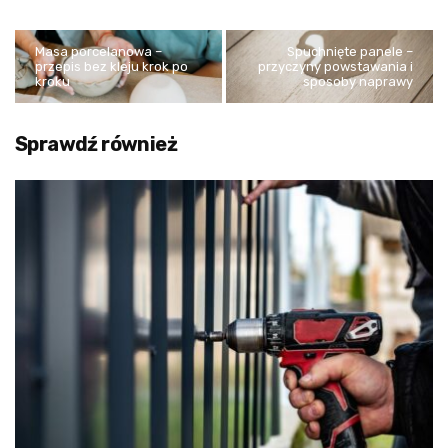
Masa porcelanowa –
Spuchnięte panele –
przepis bez kleju krok po
przyczyny powstawania i
kroku
sposoby naprawy
Sprawdź również