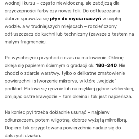
wodnej i kurzu – często niewidoczną, ale zabójczą dla
przyczepności farby czy nowej folii. Do odtłuszczania
dobrze sprawdza się
płyn do mycia naczyń
w ciepłej
wodzie, a w trudniejszych miejscach – rozcieńczony
odtłuszczacz do kuchni lub techniczny (zawsze z testem na
małym fragmencie).
Po wyschnięciu przychodzi czas na matowienie. Okleinę
okleja się papierem ściernym o gradacji ok.
180–240
. Nie
chodzi o zdarcie warstwy, tylko o delikatne zmatowienie
powierzchni i stworzenie mikrorys, w które „wejdzie”
podkład. Matowi się ręcznie lub na miękkiej gąbce szlifierskiej,
omijając ostre krawędzie – tam okleina i tak jest najcieńsza.
Na koniec pył trzeba dokładnie usunąć – najpierw
odkurzaczem, potem wilgotną, dobrze wyżętą mikrofibrą.
Dopiero tak przygotowana powierzchnia nadaje się do
dalszych działań.