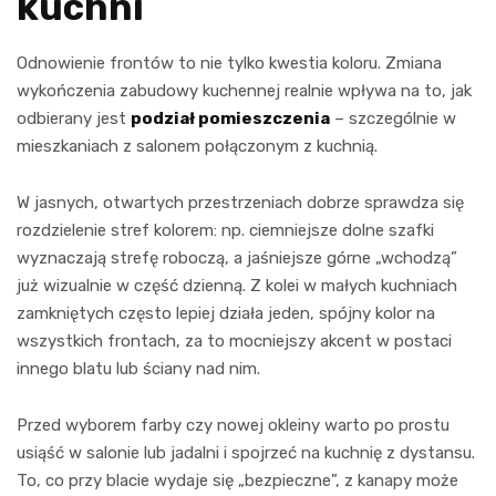
kuchni
Odnowienie frontów to nie tylko kwestia koloru. Zmiana
wykończenia zabudowy kuchennej realnie wpływa na to, jak
odbierany jest
podział pomieszczenia
– szczególnie w
mieszkaniach z salonem połączonym z kuchnią.
W jasnych, otwartych przestrzeniach dobrze sprawdza się
rozdzielenie stref kolorem: np. ciemniejsze dolne szafki
wyznaczają strefę roboczą, a jaśniejsze górne „wchodzą”
już wizualnie w część dzienną. Z kolei w małych kuchniach
zamkniętych często lepiej działa jeden, spójny kolor na
wszystkich frontach, za to mocniejszy akcent w postaci
innego blatu lub ściany nad nim.
Przed wyborem farby czy nowej okleiny warto po prostu
usiąść w salonie lub jadalni i spojrzeć na kuchnię z dystansu.
To, co przy blacie wydaje się „bezpieczne”, z kanapy może