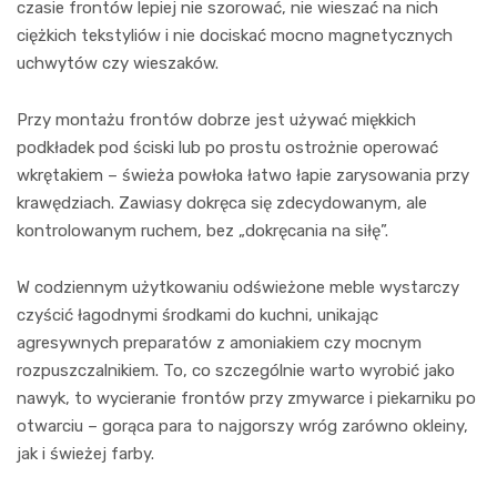
czasie frontów lepiej nie szorować, nie wieszać na nich
ciężkich tekstyliów i nie dociskać mocno magnetycznych
uchwytów czy wieszaków.
Przy montażu frontów dobrze jest używać miękkich
podkładek pod ściski lub po prostu ostrożnie operować
wkrętakiem – świeża powłoka łatwo łapie zarysowania przy
krawędziach. Zawiasy dokręca się zdecydowanym, ale
kontrolowanym ruchem, bez „dokręcania na siłę”.
W codziennym użytkowaniu odświeżone meble wystarczy
czyścić łagodnymi środkami do kuchni, unikając
agresywnych preparatów z amoniakiem czy mocnym
rozpuszczalnikiem. To, co szczególnie warto wyrobić jako
nawyk, to wycieranie frontów przy zmywarce i piekarniku po
otwarciu – gorąca para to najgorszy wróg zarówno okleiny,
jak i świeżej farby.