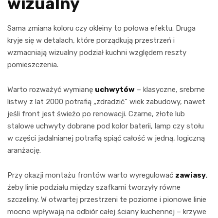
wizualny
Sama zmiana koloru czy okleiny to połowa efektu. Druga
kryje się w detalach, które porządkują przestrzeń i
wzmacniają wizualny podział kuchni względem reszty
pomieszczenia.
Warto rozważyć wymianę
uchwytów
– klasyczne, srebrne
listwy z lat 2000 potrafią „zdradzić” wiek zabudowy, nawet
jeśli front jest świeżo po renowacji. Czarne, złote lub
stalowe uchwyty dobrane pod kolor baterii, lamp czy stołu
w części jadalnianej potrafią spiąć całość w jedną, logiczną
aranżację.
Przy okazji montażu frontów warto wyregulować
zawiasy
,
żeby linie podziału między szafkami tworzyły równe
szczeliny. W otwartej przestrzeni te poziome i pionowe linie
mocno wpływają na odbiór całej ściany kuchennej – krzywe