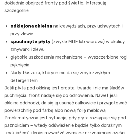
dokładnie obejrzeć fronty pod światło. Interesują
szczególnie:
odklejona okleina
na krawędziach, przy uchwytach i
przy zlewie
spuchnięte płyty
(zwykle MDF lub wiórowa) w okolicy
zmywarki i zlewu
głębokie uszkodzenia mechaniczne – wyszczerbione rogi,
pęknięcia
ślady tłuszczu, których nie da się zmyć zwykłym
detergentem
Jeśli płyta pod okleiną jest prosta, twarda i nie ma śladów
puchnięcia, front nadaje się do odnowienia. Nawet jeśli
okleina odchodzi, da się ją usunąć całkowicie i przygotować
powierzchnię pod farbę albo nową folię meblową.
Problematyczna jest sytuacja, gdy płyta rozsypuje się pod
paznokciem – wtedy odświeżenie będzie tylko doraźnym
„makijażem” i lepiej rozważyć wymianę przynajmniej części