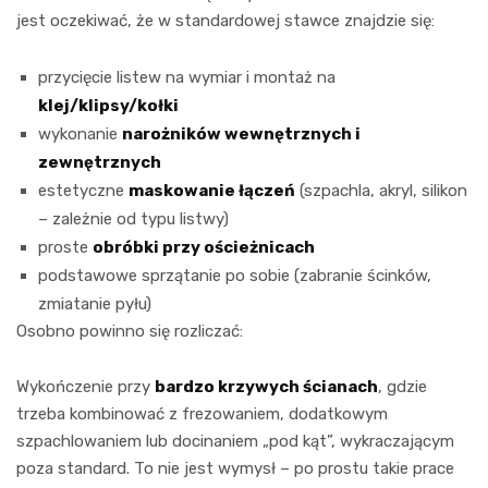
jest oczekiwać, że w standardowej stawce znajdzie się:
przycięcie listew na wymiar i montaż na
klej/klipsy/kołki
wykonanie
narożników wewnętrznych i
zewnętrznych
estetyczne
maskowanie łączeń
(szpachla, akryl, silikon
– zależnie od typu listwy)
proste
obróbki przy ościeżnicach
podstawowe sprzątanie po sobie (zabranie ścinków,
zmiatanie pyłu)
Osobno powinno się rozliczać:
Wykończenie przy
bardzo krzywych ścianach
, gdzie
trzeba kombinować z frezowaniem, dodatkowym
szpachlowaniem lub docinaniem „pod kąt”, wykraczającym
poza standard. To nie jest wymysł – po prostu takie prace