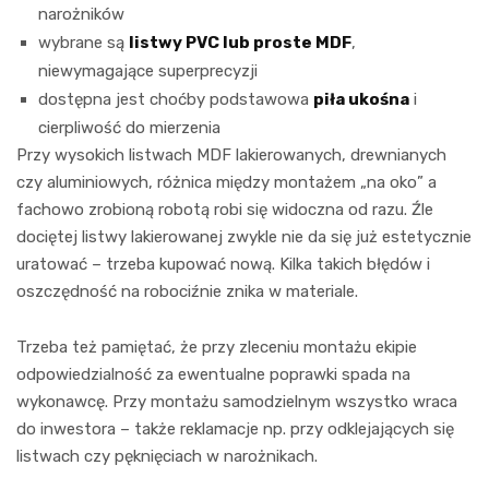
narożników
wybrane są
listwy PVC lub proste MDF
,
niewymagające superprecyzji
dostępna jest choćby podstawowa
piła ukośna
i
cierpliwość do mierzenia
Przy wysokich listwach MDF lakierowanych, drewnianych
czy aluminiowych, różnica między montażem „na oko” a
fachowo zrobioną robotą robi się widoczna od razu. Źle
dociętej listwy lakierowanej zwykle nie da się już estetycznie
uratować – trzeba kupować nową. Kilka takich błędów i
oszczędność na robociźnie znika w materiale.
Trzeba też pamiętać, że przy zleceniu montażu ekipie
odpowiedzialność za ewentualne poprawki spada na
wykonawcę. Przy montażu samodzielnym wszystko wraca
do inwestora – także reklamacje np. przy odklejających się
listwach czy pęknięciach w narożnikach.