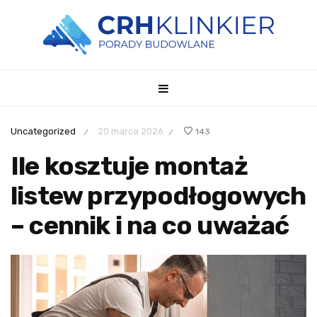
Uncategorized
20 marca 2026
143
/
/
Ile kosztuje montaż
listew przypodłogowych
– cennik i na co uważać