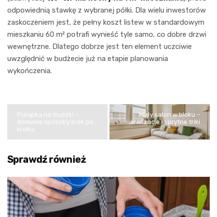
odpowiednią stawkę z wybranej półki. Dla wielu inwestorów
zaskoczeniem jest, że pełny koszt listew w standardowym
mieszkaniu 60 m² potrafi wynieść tyle samo, co dobre drzwi
wewnętrzne. Dlatego dobrze jest ten element uczciwie
uwzględnić w budżecie już na etapie planowania
wykończenia.
Pułapka na muszki –
Mały salon w bloku –
domowe sposoby krok po
aranżacje i sprytne triki
kroku
Sprawdź również