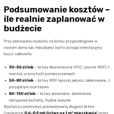
Podsumowanie kosztów –
ile realnie zaplanować w
budżecie
Przy planowaniu budżetu na listwy przypodłogowe w
nowym domu lub mieszkaniu warto przyjąć orientacyjny
koszt całkowity:
30–50 zł/mb
– listwy ekonomiczne (PVC, proste MDF) +
montaż w prostych pomieszczeniach
50–80 zł/mb
– listwy MDF lepszej jakości, lakierowane, z
porządnym montażem
80–150 zł/mb
– listwy drewniane, aluminiowe,
nietypowe kształty, trudne warunki
Wystarczy pomnożyć przewidywaną długość listew
(zazwyczaj
0,6–0,9 mb listwy na 1 m² mieszkania
) przez