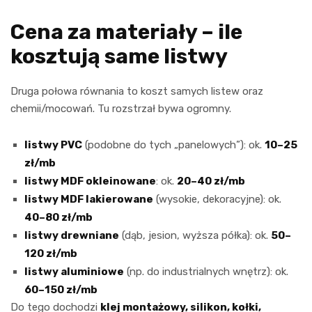
Cena za materiały – ile
kosztują same listwy
Druga połowa równania to koszt samych listew oraz
chemii/mocowań. Tu rozstrzał bywa ogromny.
listwy PVC
(podobne do tych „panelowych”): ok.
10–25
zł/mb
listwy MDF okleinowane
: ok.
20–40 zł/mb
listwy MDF lakierowane
(wysokie, dekoracyjne): ok.
40–80 zł/mb
listwy drewniane
(dąb, jesion, wyższa półka): ok.
50–
120 zł/mb
listwy aluminiowe
(np. do industrialnych wnętrz): ok.
60–150 zł/mb
Do tego dochodzi
klej montażowy, silikon, kołki,