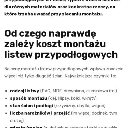
dla różnych materiałów oraz konkretne rzeczy, na
które trzeba uważać przy zlecaniu montażu.
Od czego naprawdę
zależy koszt montażu
listew przypodłogowych
Na cenę montażu listew przypodłogowych wpływa znacznie
więcej niż tylko długość ścian. Najważniejsze czynniki to:
rodzaj listwy
(PVC, MDF, drewniana, aluminiowa itd.)
sposób montażu
(klej, klipsy, kołki, wkręty)
stan ścian i podłogi
(krzywizny, ubytki, wilgoć)
liczba narożników i przejść
(im więcej docinek, tym
drożej)
miasto/region
(w dużych miastach stawki są zwykle