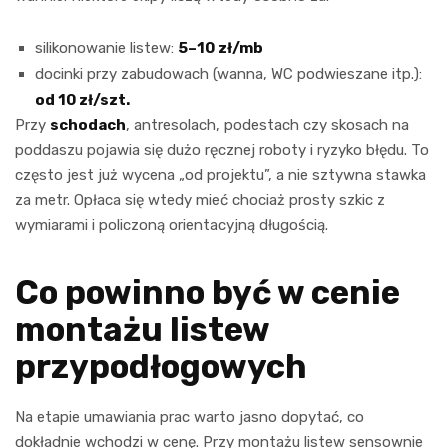
silikonowanie listew:
5–10 zł/mb
docinki przy zabudowach (wanna, WC podwieszane itp.):
od 10 zł/szt.
Przy
schodach
, antresolach, podestach czy skosach na
poddaszu pojawia się dużo ręcznej roboty i ryzyko błędu. To
często jest już wycena „od projektu”, a nie sztywna stawka
za metr. Opłaca się wtedy mieć chociaż prosty szkic z
wymiarami i policzoną orientacyjną długością.
Co powinno być w cenie
montażu listew
przypodłogowych
Na etapie umawiania prac warto jasno dopytać, co
dokładnie wchodzi w cenę. Przy montażu listew sensownie