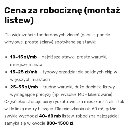
Cena za robociznę (montaż
listew)
Dla większości standardowych zleceń (panele, panele
winylowe, proste ściany) spotykane są stawki:
10–15 zł/mb
– najniższe stawki, proste warunki,
mniejsze miasta
15–25 zł/mb
– typowy przedział dla solidnych ekip w
większych miastach
25–35 zł/mb
– trudne warunki, dużo docinek, listwy
wymagające precyzji (np. wysokie MDF lakierowane)
Część ekip stosuje ceny ryczałtowe „za mieszkanie”, ale i tak
w tle liczą metry bieżące. Dla mieszkania ok. 60 m², gdzie
zwykle wychodzi
40–60 mb
listew, robocizna najczęściej
zamyka się w kwocie
800–1500 zł
.