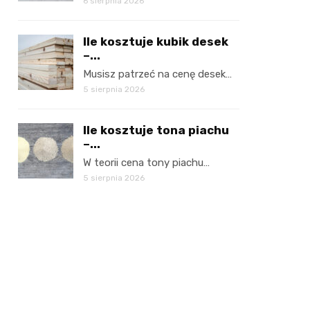
6 sierpnia 2026
Ile kosztuje kubik desek
–...
Musisz patrzeć na cenę desek…
5 sierpnia 2026
Ile kosztuje tona piachu
–...
W teorii cena tony piachu…
5 sierpnia 2026