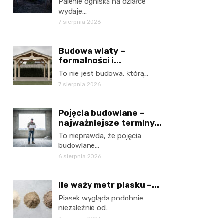
Palenie ogniska na działce
wydaje…
7 sierpnia 2026
Budowa wiaty –
formalności i...
To nie jest budowa, którą…
7 sierpnia 2026
Pojęcia budowlane –
najważniejsze terminy...
To nieprawda, że pojęcia
budowlane…
6 sierpnia 2026
Ile waży metr piasku –...
Piasek wygląda podobnie
niezależnie od…