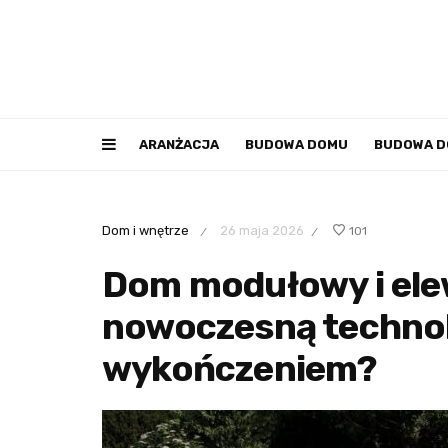
ARANŻACJA
BUDOWA DOMU
BUDOWA 
Dom i wnętrze
26 maja 2026
101
/
/
Dom modułowy i ele
nowoczesną technol
wykończeniem?