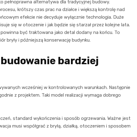
o pełnoprawna alternatywa dla tradycyjnej budowy.
cesu, krótszy czas prac na działce i większą kontrolę nad
 końcowym efekcie nie decyduje wyłącznie technologia. Duże
je się w otoczenie i jak będzie się starzał przez kolejne lata.
powinna być traktowana jako detal dodany na końcu. To
ór bryły i późniejszą konserwację budynku.
 budowanie bardziej
ywanych wcześniej w kontrolowanych warunkach. Następnie
odnie z projektem. Taki model realizacji wymaga dobrego
szczeń, standard wykończenia i sposób ogrzewania. Ważne jest
ewacja musi współgrać z bryłą, działką, otoczeniem i sposobem