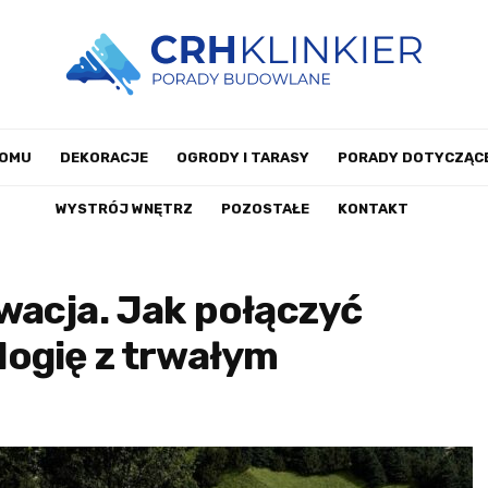
DOMU
DEKORACJE
OGRODY I TARASY
PORADY DOTYCZĄCE
WYSTRÓJ WNĘTRZ
POZOSTAŁE
KONTAKT
wacja. Jak połączyć
ogię z trwałym