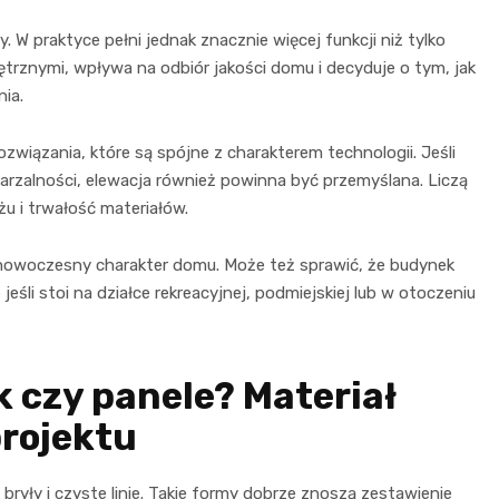
 W praktyce pełni jednak znacznie więcej funkcji niż tylko
trznymi, wpływa na odbiór jakości domu i decyduje o tym, jak
ia.
iązania, które są spójne z charakterem technologii. Jeśli
tarzalności, elewacja również powinna być przemyślana. Liczą
żu i trwałość materiałów.
nowoczesny charakter domu. Może też sprawić, że budynek
 jeśli stoi na działce rekreacyjnej, podmiejskiej lub w otoczeniu
k czy panele? Materiał
projektu
yły i czyste linie. Takie formy dobrze znoszą zestawienie