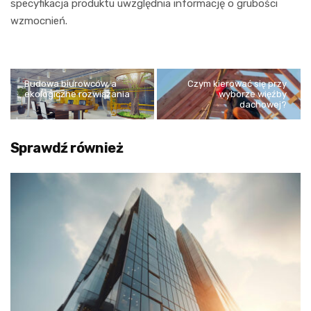
specyfikacja produktu uwzględnia informację o grubości
wzmocnień.
Budowa biurowców, a
Czym kierować się przy
ekologiczne rozwiązania
wyborze więźby
dachowej?
Sprawdź również