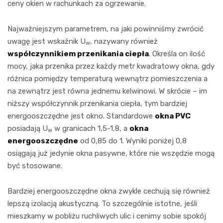
ceny okien w rachunkach za ogrzewanie.
Najważniejszym parametrem, na jaki powinniśmy zwrócić
uwagę jest wskaźnik U
, nazywany również
w
współczynnikiem przenikania ciepła
. Określa on ilość
mocy, jaka przenika przez każdy metr kwadratowy okna, gdy
różnica pomiędzy temperaturą wewnątrz pomieszczenia a
na zewnątrz jest równa jednemu kelwinowi. W skrócie – im
niższy współczynnik przenikania ciepła, tym bardziej
energooszczędne jest okno. Standardowe
okna PVC
posiadają U
w granicach 1,5-1,8, a
okna
w
energooszczędne
od 0,85 do 1. Wyniki poniżej 0,8
osiągają już jedynie okna pasywne, które nie wszędzie mogą
być stosowane.
Bardziej energooszczędne okna zwykle cechują się również
lepszą izolacją akustyczną. To szczególnie istotne, jeśli
mieszkamy w pobliżu ruchliwych ulic i cenimy sobie spokój