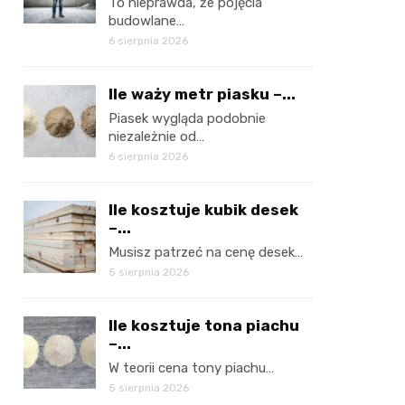
To nieprawda, że pojęcia
budowlane…
6 sierpnia 2026
Ile waży metr piasku –...
Piasek wygląda podobnie
niezależnie od…
6 sierpnia 2026
Ile kosztuje kubik desek
–...
Musisz patrzeć na cenę desek…
5 sierpnia 2026
Ile kosztuje tona piachu
–...
W teorii cena tony piachu…
5 sierpnia 2026