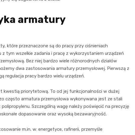
yka armatury
y, które przeznaczone są do pracy przy ciśnieniach
ku z tym wszelkie zadania i pracę z wykorzystaniem urządzeń
zemysłową. Bez niej bardzo wiele różnorodnych działów
możemy dwa zastosowania armatury przemysłowej. Pierwszą z
gą regulacja pracy bardzo wielu urządzeń.
t kwestią priorytetową. To od jej funkcjonalności w dużej
ardzo często armatura przemysłowa wykonywana jest ze stali
ż polipropylenu. Szczególną wagę należy poświęcić na precyzję
 doskonałe dopasowanie oraz wysoką bezawaryjność.
owanie m.in. w: energetyce, rafinerii, przemyśle