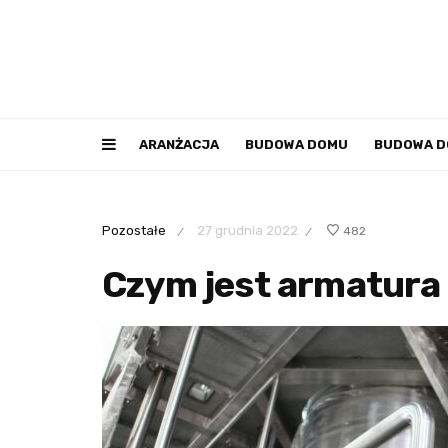
ARANŻACJA
BUDOWA DOMU
BUDOWA 
Pozostałe
27 grudnia 2022
482
/
/
Czym jest armatura