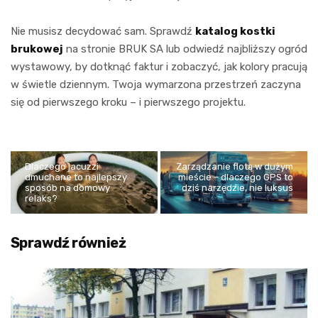
Nie musisz decydować sam. Sprawdź
katalog kostki
brukowej
na stronie BRUK SA lub odwiedź najbliższy ogród
wystawowy, by dotknąć faktur i zobaczyć, jak kolory pracują
w świetle dziennym. Twoja wymarzona przestrzeń zaczyna
się od pierwszego kroku – i pierwszego projektu.
Dlaczego jacuzzi
Zarządzanie flotą w dużym
dmuchane to najlepszy
mieście – dlaczego GPS to
sposób na domowy
dziś narzędzie, nie luksus
relaks?
Sprawdź również