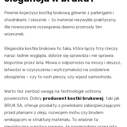
Pewnie kojarzysz kostkę brukową głównie z parkingami i
chodnikami. I słusznie – to materiał niezwykle praktyczny.
Ale nowoczesne rozwiązania dawno przerosły ten
wizerunek.
Elegancka kostka brukowa to taka, która łączy trzy rzeczy
naraz: ładnie wygląda, dobrze się sprawdza i nie sprawia
kłopotów przez lata. Mowa o odporności na mrozy i deszcz,
łatwości w czyszczeniu i wytrzymałości na codzienne
obciążenia – czy to ruch pieszy, czy wjazd samochodu.
Warto też zwrócić uwagę na technologie ochrony
powierzchni. Dobry
producent kostki brukowej
, taki jak
BRUK SA, oferuje produkty z powłokami zabezpieczającymi
przed plamami z oleju, rozwojem mchu czy brudem
wnikającym w strukturę materiału. To właśnie ta
niewidoczna warstwa sprawia, że nawierzchnia przez lata