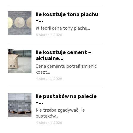
Ile kosztuje tona piachu
–...
W teorii cena tony piachu…
5 sierpnia 2026
Ile kosztuje cement –
aktualne...
Cena cementu potrafi zmienić
koszt…
4 sierpnia 2026
Ile pustaków na palecie
–...
Nie trzeba zgadywać, ile
pustaków…
4 sierpnia 2026