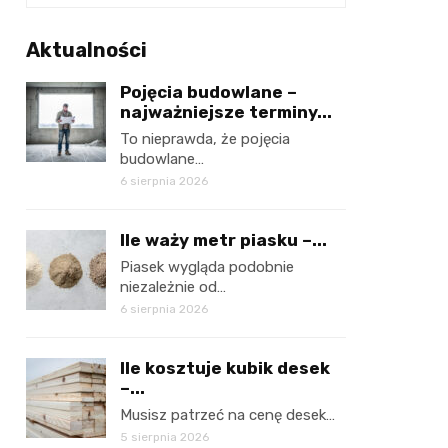
Aktualności
Pojęcia budowlane –
najważniejsze terminy...
To nieprawda, że pojęcia
budowlane…
6 sierpnia 2026
Ile waży metr piasku –...
Piasek wygląda podobnie
niezależnie od…
6 sierpnia 2026
Ile kosztuje kubik desek
–...
Musisz patrzeć na cenę desek…
5 sierpnia 2026