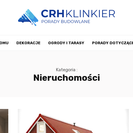
DOMU
DEKORACJE
OGRODY I TARASY
PORADY DOTYCZĄCE
WYSTRÓJ WNĘTRZ
POZOSTAŁE
KONTAKT
Kategoria :
Nieruchomości