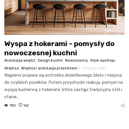
Wyspa z hokerami – pomysły do
nowoczesnej kuchni
Aranżacja wnętrz
Design kuchni
Nowoczesny
Style wystroju
-
Wnętrza
Wnętrza i aranżacja przestrzeni
4 marca 2026
Najpierw pojawia się potrzeba dodatkowego blatu i miejsca
do szybkich posiłków. Potem przychodzi reakcja: pomysł na
wyspę kuchenną z hokerami, która zastąpi tradycyjny stół i
stanie…
780
162