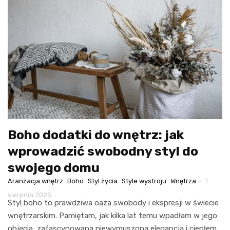
Boho dodatki do wnętrz: jak
wprowadzić swobodny styl do
swojego domu
-
Aranżacja wnętrz
Boho
Styl życia
Style wystroju
Wnętrza
1
sierpnia 2025
Styl boho to prawdziwa oaza swobody i ekspresji w świecie
wnętrzarskim. Pamiętam, jak kilka lat temu wpadłam w jego
objęcia, zafascynowana niewymuszoną elegancją i ciepłem,