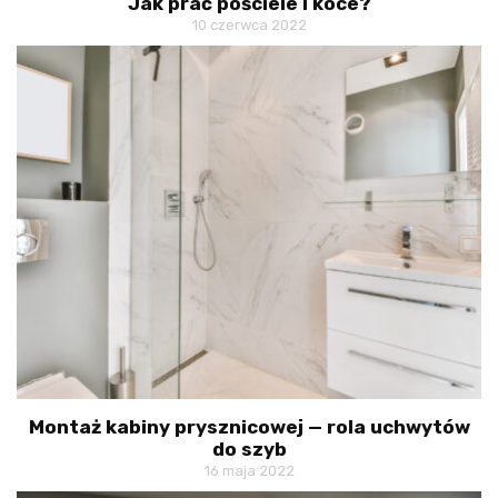
Jak prać pościele i koce?
10 czerwca 2022
Montaż kabiny prysznicowej — rola uchwytów
do szyb
16 maja 2022