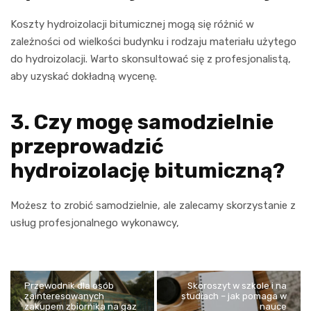
Koszty hydroizolacji bitumicznej mogą się różnić w
zależności od wielkości budynku i rodzaju materiału użytego
do hydroizolacji. Warto skonsultować się z profesjonalistą,
aby uzyskać dokładną wycenę.
3. Czy mogę samodzielnie
przeprowadzić
hydroizolację bitumiczną?
Możesz to zrobić samodzielnie, ale zalecamy skorzystanie z
usług profesjonalnego wykonawcy,
Przewodnik dla osób
Skoroszyt w szkole i na
zainteresowanych
studiach – jak pomaga w
zakupem zbiornika na gaz
nauce