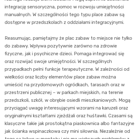
integrację sensoryczna, pomoc w rozwoju umiejętności
manualnych. W szczególności tego typu place zabaw są
dostępne w przedszkolach z oddziałami integracyjnymi.
Reasumując, pamiętajmy że plac zabaw to miejsce nie tylko
do zabawy. Wpływa pozytywnie zarówno na zdrowie
fizyczne, jak i psychiczne dzieci. Pomaga integrować się
oraz rozwijać swoje umiejętności. W szczególnych
przypadkach pełni funkcje terapeutyczne. W zależności od
wielkości oraz liczby elementów place zabaw można
umieścić na przydomowych ogródkach, tarasach oraz w
przestrzeni publicznej – w parkach miejskich, na terenie
przedszkoli, szkół, w obrębie osiedli mieszkaniowych. Mogą
przyciągać uwagę interesującymi wzorami na karuzeli oraz
oryginalnymi kształtami zjeżdżali oraz huśtawki. Czasami są
klasyczne takie jak prostokątna piaskownica albo fantazyjne
jak ścianka wspinaczkowa czy mini siłownia. Niezależnie od
tego są łatwe w montażu i nie ma większych problemów z