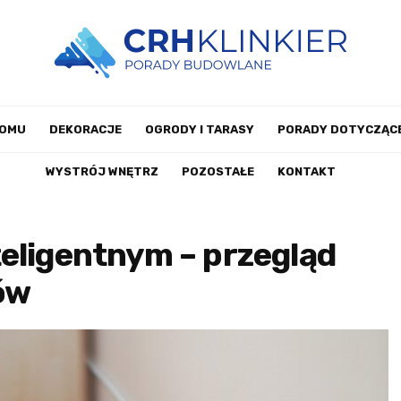
DOMU
DEKORACJE
OGRODY I TARASY
PORADY DOTYCZĄCE
WYSTRÓJ WNĘTRZ
POZOSTAŁE
KONTAKT
eligentnym – przegląd
ów