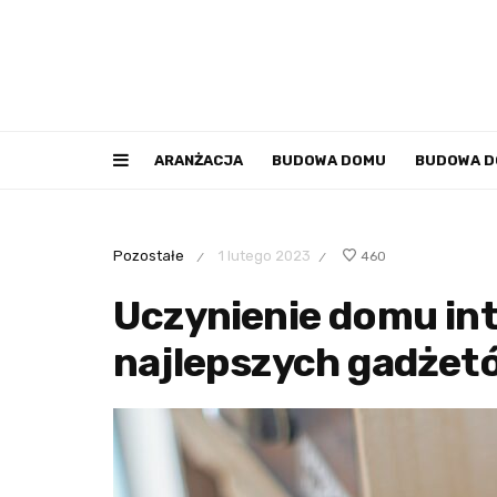
ARANŻACJA
BUDOWA DOMU
BUDOWA 
Pozostałe
1 lutego 2023
460
/
/
Uczynienie domu int
najlepszych gadżet