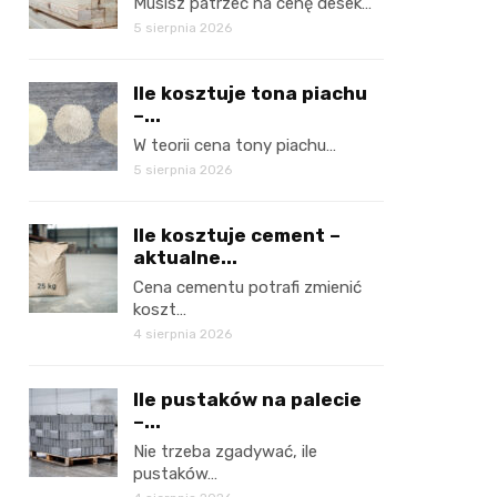
Musisz patrzeć na cenę desek…
5 sierpnia 2026
Ile kosztuje tona piachu
–...
W teorii cena tony piachu…
5 sierpnia 2026
Ile kosztuje cement –
aktualne...
Cena cementu potrafi zmienić
koszt…
4 sierpnia 2026
Ile pustaków na palecie
–...
Nie trzeba zgadywać, ile
pustaków…