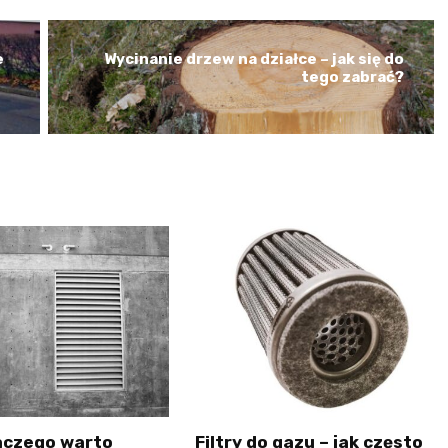
e
Wycinanie drzew na działce – jak się do
tego zabrać?
aczego warto
Filtry do gazu – jak często