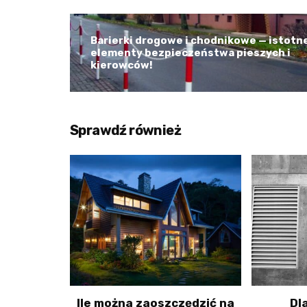
Barierki drogowe i chodnikowe — istotn
elementy bezpieczeństwa pieszych i
kierowców!
Sprawdź również
Ile można zaoszczędzić na
Dl