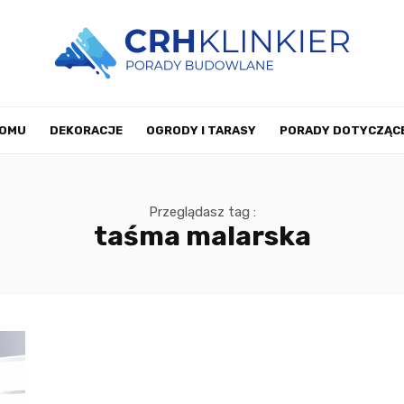
DOMU
DEKORACJE
OGRODY I TARASY
PORADY DOTYCZĄCE
WYSTRÓJ WNĘTRZ
POZOSTAŁE
KONTAKT
Przeglądasz tag :
taśma malarska