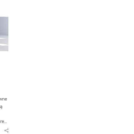
e
awne
cą
bre…