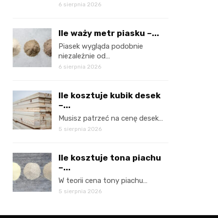
6 sierpnia 2026
Ile waży metr piasku –...
Piasek wygląda podobnie
niezależnie od…
6 sierpnia 2026
Ile kosztuje kubik desek
–...
Musisz patrzeć na cenę desek…
5 sierpnia 2026
Ile kosztuje tona piachu
–...
W teorii cena tony piachu…
5 sierpnia 2026