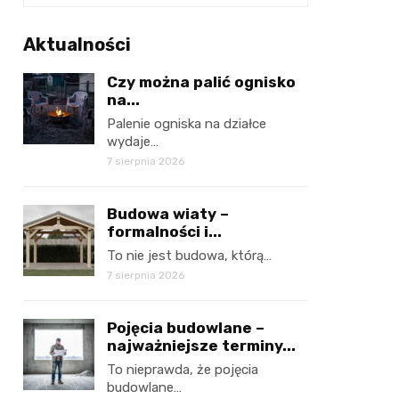
Aktualności
Czy można palić ognisko
na...
Palenie ogniska na działce
wydaje…
7 sierpnia 2026
Budowa wiaty –
formalności i...
To nie jest budowa, którą…
7 sierpnia 2026
Pojęcia budowlane –
najważniejsze terminy...
To nieprawda, że pojęcia
budowlane…