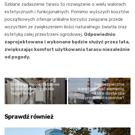
Szklane zadaszenie tarasu to rozwiązanie o wielu walorach
estetycznych i funkcjonalnych. Pomimo wyższych kosztów
początkowych oferuje unikalne korzyści związane przede
wszystkim ze zwiększeniem ilości naturalnego światła oraz
estetyką całej przestrzeni ogrodowej.
Odpowiednio
zaprojektowane i wykonane będzie służyć przez lata,
zwiększając komfort użytkowania tarasu niezależnie
od pogody.
Dlaczego meble metalowe
Jak bezpiecznie
to dobra inwestycja dla
transportować elementy,
Twojej firmy?
które dostarcza
producent kominów?
Sprawdź również