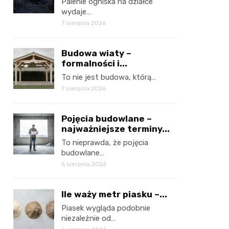
Palenie ogniska na działce
wydaje…
7 sierpnia 2026
Budowa wiaty –
formalności i...
To nie jest budowa, którą…
7 sierpnia 2026
Pojęcia budowlane –
najważniejsze terminy...
To nieprawda, że pojęcia
budowlane…
6 sierpnia 2026
Ile waży metr piasku –...
Piasek wygląda podobnie
niezależnie od…