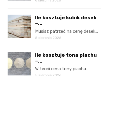
6 sierpnia 2026
Ile kosztuje kubik desek
–...
Musisz patrzeć na cenę desek…
5 sierpnia 2026
Ile kosztuje tona piachu
–...
W teorii cena tony piachu…
5 sierpnia 2026