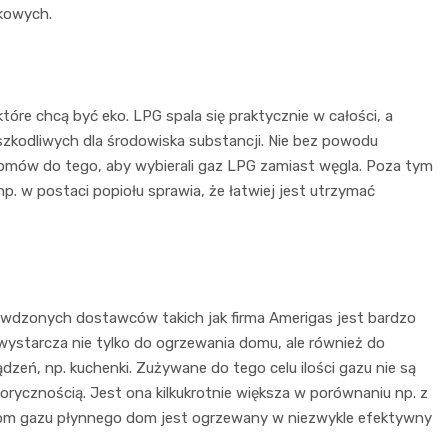
ikowych.
tóre chcą być eko. LPG spala się praktycznie w całości, a
zkodliwych dla środowiska substancji. Nie bez powodu
domów do tego, aby wybierali gaz LPG zamiast węgla. Poza tym
. w postaci popiołu sprawia, że łatwiej jest utrzymać
awdzonych dostawców takich jak firma Amerigas jest bardzo
ystarcza nie tylko do ogrzewania domu, ale również do
eń, np. kuchenki. Zużywane do tego celu ilości gazu nie są
orycznością. Jest ona kilkukrotnie większa w porównaniu np. z
ciom gazu płynnego dom jest ogrzewany w niezwykle efektywny