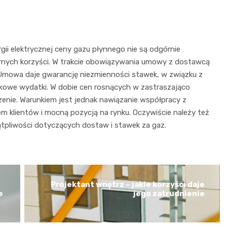
ii elektrycznej ceny gazu płynnego nie są odgórnie
rnych korzyści. W trakcie obowiązywania umowy z dostawcą
 Umowa daje gwarancję niezmienności stawek, w związku z
owe wydatki. W dobie cen rosnących w zastraszająco
enie. Warunkiem jest jednak nawiązanie współpracy z
 klientów i mocną pozycją na rynku. Oczywiście należy też
tpliwości dotyczących dostaw i stawek za gaz.
Projektant wnętrz – jakie korzyści daje
e
jego zatrudnienie