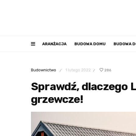
ARANŻACJA
BUDOWA DOMU
BUDOWA 
Budownictwo
1 lutego 2022
286
/
/
Sprawdź, dlaczego L
grzewcze!