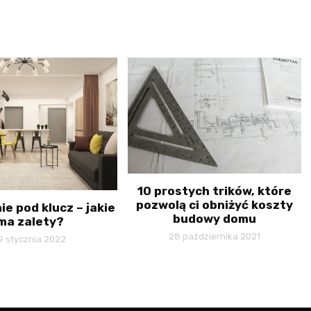
10 prostych trików, które
pozwolą ci obniżyć koszty
ie pod klucz – jakie
budowy domu
ma zalety?
28 października 2021
9 stycznia 2022