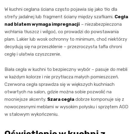
W kuchni ceglana ściana często pojawia się jako tło dla
strefy jadalnej lub fragment ściany między szafkami.
Cegła
nad blatem wymaga impregnacji
– niezabezpieczona
wchłania tłuszcz i wilgoć, co prowadzi do powstawania
plam. Lakier lub wosk ochronny to minimum, choć niektórzy
decydują się na przeszklenie – przezroczysta tafla chroni
cegłę i ułatwia czyszczenie.
Biała cegła w kuchni to bezpieczny wybór – pasuje do mebli
w każdym kolorze i nie przytłacza małych pomieszczeń.
Czerwona cegła sprawdza się w większych kuchniach
otwartych na salon, gdzie można sobie pozwolić na
mocniejsze akcenty.
Szara cegła
dobrze komponuje się z
nowoczesnymi meblami w wysokim połysku i sprzętem AGD
w stalowym wykończeniu.
Oświetlenie w kuchni z