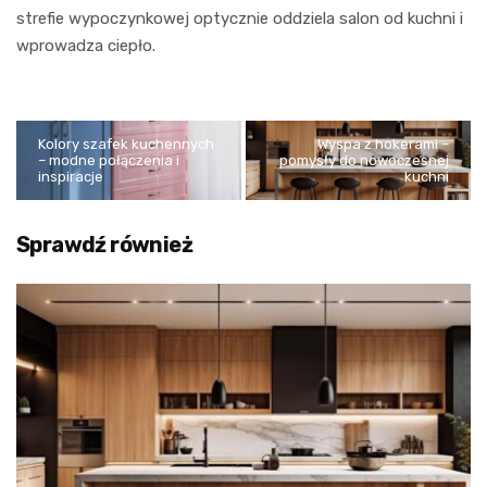
strefie wypoczynkowej optycznie oddziela salon od kuchni i
wprowadza ciepło.
Kolory szafek kuchennych
Wyspa z hokerami –
– modne połączenia i
pomysły do nowoczesnej
inspiracje
kuchni
Sprawdź również