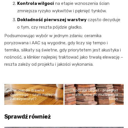
Kontrola wilgoci
na etapie wznoszenia ścian
zmniejsza ryzyko wykwitów i pęknięć tynków.
Dokładność pierwszej warstwy
często decyduje
o tym, czy reszta pójdzie gładko.
Podsumowując wybór w jednym zdaniu: ceramika
poryzowana i AAC są wygodne, gdy liczy się tempo i
termika, silikaty są świetne, gdy priorytetem jest akustyka i
nośność, a klinkier najlepiej traktować jako trwałą elewację –
reszta zależy od projektu i jakości wykonania.
Jaki olej do drewna
Rodzaje cegieł – przegląd
dębowego – czym najlepiej
materiałów do murowania
zabezpieczyć?
ścian
Sprawdź również