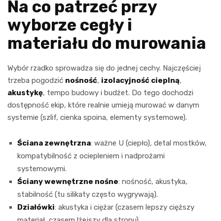
Na co patrzeć przy
wyborze cegły i
materiału do murowania
Wybór rzadko sprowadza się do jednej cechy. Najczęściej
trzeba pogodzić
nośność
,
izolacyjność cieplną
,
akustykę
, tempo budowy i budżet. Do tego dochodzi
dostępność ekip, które realnie umieją murować w danym
systemie (szlif, cienka spoina, elementy systemowe).
Ściana zewnętrzna
: ważne U (ciepło), detal mostków,
kompatybilność z ociepleniem i nadprożami
systemowymi.
Ściany wewnętrzne nośne
: nośność, akustyka,
stabilność (tu silikaty często wygrywają).
Działówki
: akustyka i ciężar (czasem lepszy cięższy
materiał, czasem lżejszy dla stropu).