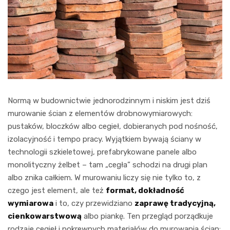
Normą w budownictwie jednorodzinnym i niskim jest dziś
murowanie ścian z elementów drobnowymiarowych:
pustaków, bloczków albo cegieł, dobieranych pod nośność,
izolacyjność i tempo pracy. Wyjątkiem bywają ściany w
technologii szkieletowej, prefabrykowane panele albo
monolityczny żelbet – tam „cegła” schodzi na drugi plan
albo znika całkiem. W murowaniu liczy się nie tylko to, z
czego jest element, ale też
format, dokładność
wymiarowa
i to, czy przewidziano
zaprawę tradycyjną,
cienkowarstwową
albo piankę. Ten przegląd porządkuje
rodzaje cegieł i pokrewnych materiałów do murowania ścian: