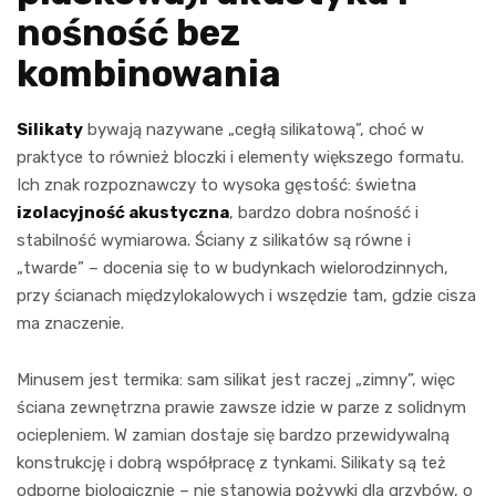
nośność bez
kombinowania
Silikaty
bywają nazywane „cegłą silikatową”, choć w
praktyce to również bloczki i elementy większego formatu.
Ich znak rozpoznawczy to wysoka gęstość: świetna
izolacyjność akustyczna
, bardzo dobra nośność i
stabilność wymiarowa. Ściany z silikatów są równe i
„twarde” – docenia się to w budynkach wielorodzinnych,
przy ścianach międzylokalowych i wszędzie tam, gdzie cisza
ma znaczenie.
Minusem jest termika: sam silikat jest raczej „zimny”, więc
ściana zewnętrzna prawie zawsze idzie w parze z solidnym
ociepleniem. W zamian dostaje się bardzo przewidywalną
konstrukcję i dobrą współpracę z tynkami. Silikaty są też
odporne biologicznie – nie stanowią pożywki dla grzybów, o