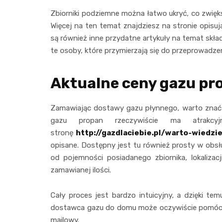
Zbiorniki podziemne można łatwo ukryć, co zwięks
Więcej na ten temat znajdziesz na stronie opisuj
są również inne przydatne artykuły na temat skł
te osoby, które przymierzają się do przeprowadze
Aktualne ceny gazu pr
Zamawiając dostawy gazu płynnego, warto znać 
gazu propan rzeczywiście ma atrakc
stronę
http://gazdlaciebie.pl/warto-wiedz
opisane. Dostępny jest tu również prosty w obsłu
od pojemności posiadanego zbiornika, lokalizacj
zamawianej ilości.
Cały proces jest bardzo intuicyjny, a dzięki t
dostawca gazu do domu może oczywiście pomóc kl
mailowy.