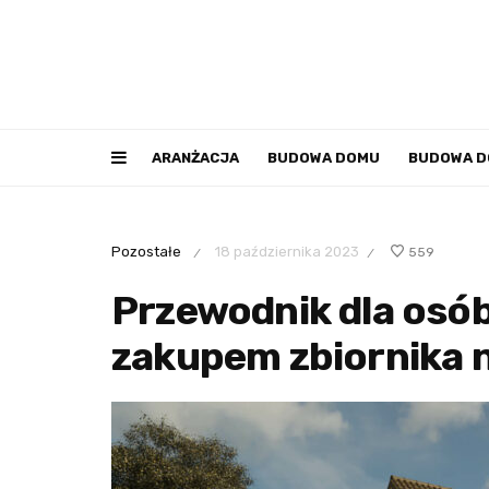
ARANŻACJA
BUDOWA DOMU
BUDOWA 
Pozostałe
18 października 2023
559
/
/
Przewodnik dla osó
zakupem zbiornika n