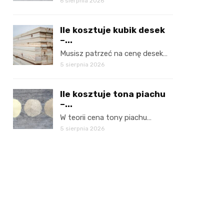
6 sierpnia 2026
Ile kosztuje kubik desek
–...
Musisz patrzeć na cenę desek…
5 sierpnia 2026
Ile kosztuje tona piachu
–...
W teorii cena tony piachu…
5 sierpnia 2026