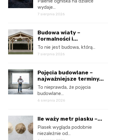
Palenie ogniska na działce
wydaje…
7 sierpnia 2026
Budowa wiaty –
formalności i...
To nie jest budowa, którą…
7 sierpnia 2026
Pojęcia budowlane –
najważniejsze terminy...
To nieprawda, że pojęcia
budowlane…
6 sierpnia 2026
Ile waży metr piasku –...
Piasek wygląda podobnie
niezależnie od…