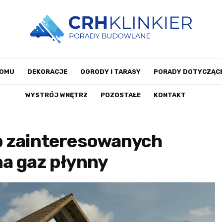
DOMU
DEKORACJE
OGRODY I TARASY
PORADY DOTYCZĄCE
WYSTRÓJ WNĘTRZ
POZOSTAŁE
KONTAKT
b zainteresowanych
a gaz płynny