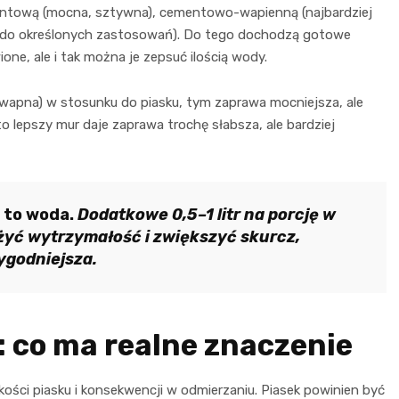
mentową (mocna, sztywna), cementowo-wapienną (najbardziej
j, do określonych zastosowań). Do tego dochodzą gotowe
ne, ale i tak można je zepsuć ilością wody.
apna) w stosunku do piasku, tym zaprawa mocniejsza, ale
to lepszy mur daje zaprawa trochę słabsza, ale bardziej
 to woda.
Dodatkowe 0,5–1 litr na porcję w
iżyć wytrzymałość i zwiększyć skurcz,
ygodniejsza.
a: co ma realne znaczenie
akości piasku i konsekwencji w odmierzaniu. Piasek powinien być