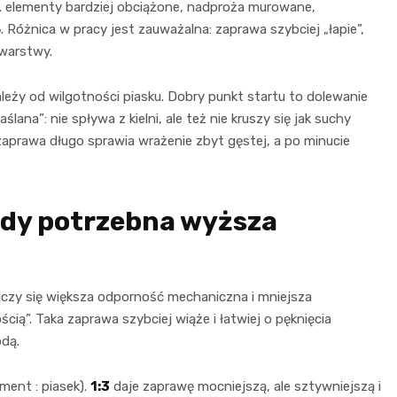
. elementy bardziej obciążone, nadproża murowane,
5
. Różnica w pracy jest zauważalna: zaprawa szybciej „łapie”,
 warstwy.
leży od wilgotności piasku. Dobry punkt startu to dolewanie
na”: nie spływa z kielni, ale też nie kruszy się jak suchy
zaprawa długo sprawia wrażenie zbyt gęstej, a po minucie
dy potrzebna wyższa
czy się większa odporność mechaniczna i mniejsza
ścią”. Taka zaprawa szybciej wiąże i łatwiej o pęknięcia
odą.
ment : piasek).
1:3
daje zaprawę mocniejszą, ale sztywniejszą i