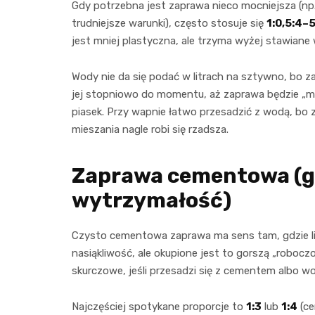
Gdy potrzebna jest zaprawa nieco mocniejsza (np
trudniejsze warunki), często stosuje się
1:0,5:4–
jest mniej plastyczna, ale trzyma wyżej stawiane
Wody nie da się podać w litrach na sztywno, bo za
jej stopniowo do momentu, aż zaprawa będzie „maśla
piasek. Przy wapnie łatwo przesadzić z wodą, bo 
mieszania nagle robi się rzadsza.
Zaprawa cementowa (g
wytrzymałość)
Czysto cementowa zaprawa ma sens tam, gdzie li
nasiąkliwość, ale okupione jest to gorszą „roboczo
skurczowe, jeśli przesadzi się z cementem albo w
Najczęściej spotykane proporcje to
1:3
lub
1:4
(ce