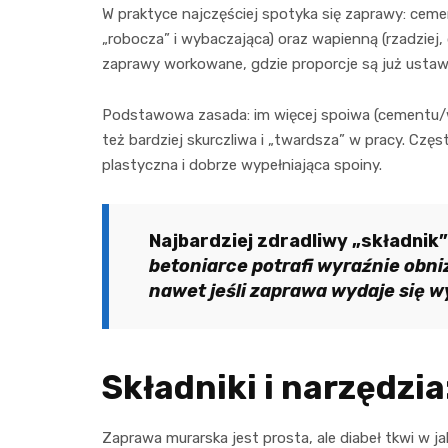
W praktyce najczęściej spotyka się zaprawy: ce
„robocza” i wybaczająca) oraz wapienną (rzadzie
zaprawy workowane, gdzie proporcje są już ustawio
Podstawowa zasada: im więcej spoiwa (cementu/w
też bardziej skurczliwa i „twardsza” w pracy. Częs
plastyczna i dobrze wypełniająca spoiny.
Najbardziej zdradliwy „składnik”
betoniarce potrafi wyraźnie obn
nawet jeśli zaprawa wydaje się w
Składniki i narzędzi
Zaprawa murarska jest prosta, ale diabeł tkwi w j