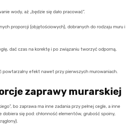
anie wody, aż „będzie się dało pracować”.
ych proporcji (objętościowych), dobranych do rodzaju muru i
łę, dać czas na korektę i po związaniu tworzyć odporną,
ać powtarzalny efekt nawet przy pierwszych murowaniach.
orcje zaprawy murarskiej
iego”, bo zaprawa ma inne zadania przy pełnej cegle, a inne
 dobiera się pod: chłonność elementów, grubość spoiny,
rąglony).