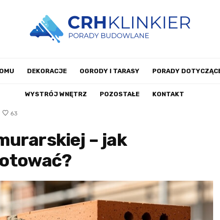
DOMU
DEKORACJE
OGRODY I TARASY
PORADY DOTYCZĄCE
WYSTRÓJ WNĘTRZ
POZOSTAŁE
KONTAKT
63
urarskiej – jak
gotować?