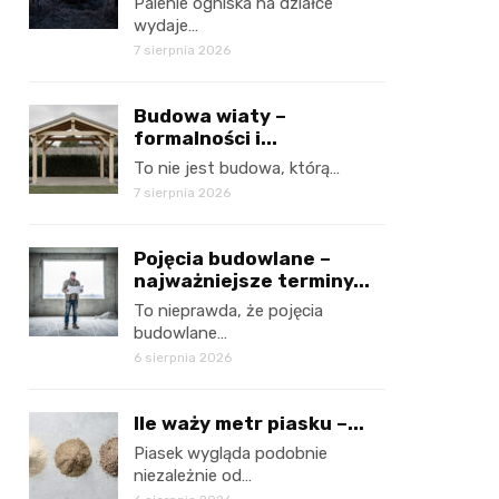
Palenie ogniska na działce
wydaje…
7 sierpnia 2026
Budowa wiaty –
formalności i...
To nie jest budowa, którą…
7 sierpnia 2026
Pojęcia budowlane –
najważniejsze terminy...
To nieprawda, że pojęcia
budowlane…
6 sierpnia 2026
Ile waży metr piasku –...
Piasek wygląda podobnie
niezależnie od…