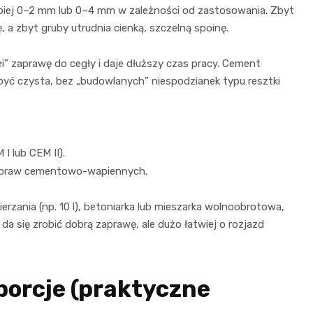
lepiej 0–2 mm lub 0–4 mm w zależności od zastosowania. Zbyt
a zbyt gruby utrudnia cienką, szczelną spoinę.
i” zaprawę do cegły i daje dłuższy czas pracy. Cement
yć czysta, bez „budowlanych” niespodzianek typu resztki
I lub CEM II).
zapraw cementowo-wapiennych.
erzania (np. 10 l), betoniarka lub mieszarka wolnoobrotowa,
da się zrobić dobrą zaprawę, ale dużo łatwiej o rozjazd
porcje (praktyczne