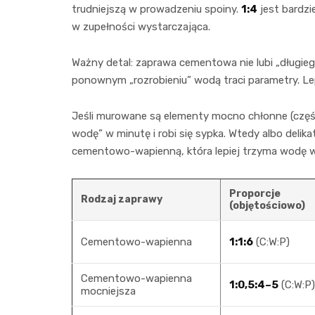
trudniejszą w prowadzeniu spoiny.
1:4
jest bardzi
w zupełności wystarczająca.
Ważny detal: zaprawa cementowa nie lubi „długiego
ponownym „rozrobieniu” wodą traci parametry. Lep
Jeśli murowane są elementy mocno chłonne (część
wodę” w minutę i robi się sypka. Wtedy albo delik
cementowo-wapienną, która lepiej trzyma wodę w
Proporcje
Rodzaj zaprawy
(objętościowo)
Cementowo-wapienna
1:1:6
(C:W:P)
Cementowo-wapienna
1:0,5:4–5
(C:W:P)
mocniejsza