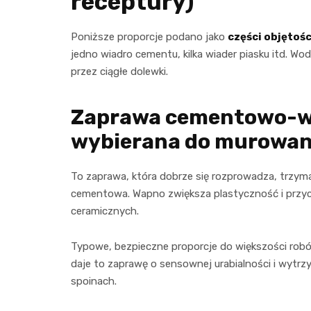
receptury)
Poniższe proporcje podano jako
części objętoś
jedno wiadro cementu, kilka wiader piasku itd. Wo
przez ciągłe dolewki.
Zaprawa cementowo-wa
wybierana do murowan
To zaprawa, która dobrze się rozprowadza, trzyma 
cementowa. Wapno zwiększa plastyczność i przycz
ceramicznych.
Typowe, bezpieczne proporcje do większości ro
daje to zaprawę o sensownej urabialności i wytrz
spoinach.