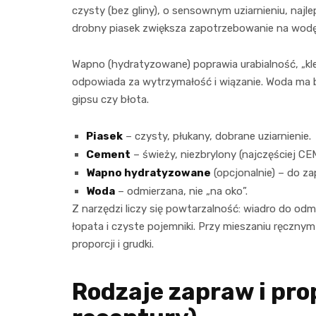
czysty (bez gliny), o sensownym uziarnieniu, naj
drobny piasek zwiększa zapotrzebowanie na wodę, 
Wapno (hydratyzowane) poprawia urabialność, „kle
odpowiada za wytrzymałość i wiązanie. Woda ma b
gipsu czy błota.
Piasek
– czysty, płukany, dobrane uziarnienie.
Cement
– świeży, niezbrylony (najczęściej CEM 
Wapno hydratyzowane
(opcjonalnie) – do 
Woda
– odmierzana, nie „na oko”.
Z narzędzi liczy się powtarzalność: wiadro do odmi
łopata i czyste pojemniki. Przy mieszaniu ręcznym 
proporcji i grudki.
Rodzaje zapraw i pro