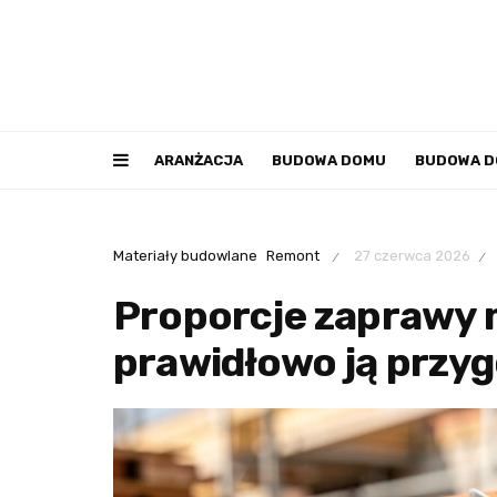
ARANŻACJA
BUDOWA DOMU
BUDOWA 
Materiały budowlane
Remont
27 czerwca 2026
/
/
Proporcje zaprawy m
prawidłowo ją przy