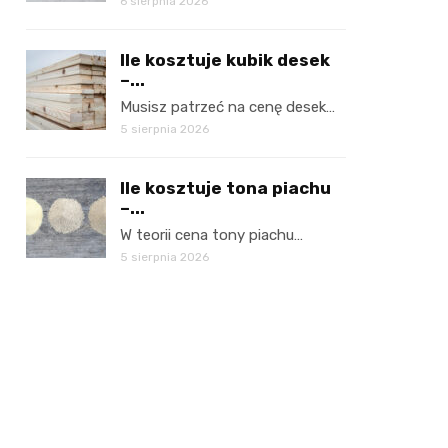
6 sierpnia 2026
Ile kosztuje kubik desek
–...
Musisz patrzeć na cenę desek…
5 sierpnia 2026
Ile kosztuje tona piachu
–...
W teorii cena tony piachu…
5 sierpnia 2026