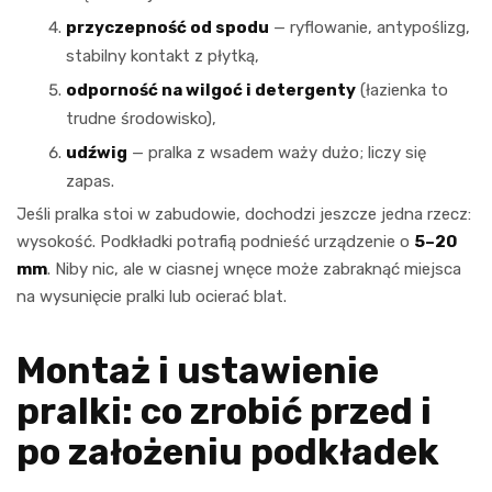
przyczepność od spodu
— ryflowanie, antypoślizg,
stabilny kontakt z płytką,
odporność na wilgoć i detergenty
(łazienka to
trudne środowisko),
udźwig
— pralka z wsadem waży dużo; liczy się
zapas.
Jeśli pralka stoi w zabudowie, dochodzi jeszcze jedna rzecz:
wysokość. Podkładki potrafią podnieść urządzenie o
5–20
mm
. Niby nic, ale w ciasnej wnęce może zabraknąć miejsca
na wysunięcie pralki lub ocierać blat.
Montaż i ustawienie
pralki: co zrobić przed i
po założeniu podkładek