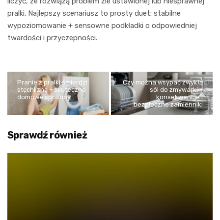
liczyć, że rozwiążą problem źle ustawionej lub niesprawnej
pralki. Najlepszy scenariusz to prosty duet: stabilne
wypoziomowanie + sensowne podkładki o odpowiedniej
twardości i przyczepności.
Pranie z pralki śmierdzi
Czy można wsypać zwykłą
stęchlizną – skuteczne
sól do zmywarki –
domowe sposoby
konsekwencje i
bezpieczne zamienniki
Sprawdź również