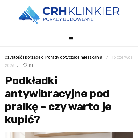
Czystość i porządek
Porady dotyczące mieszkania
13 czerwca
/
2026
111
/
Podkładki
antywibracyjne pod
pralkę – czy warto je
kupić?