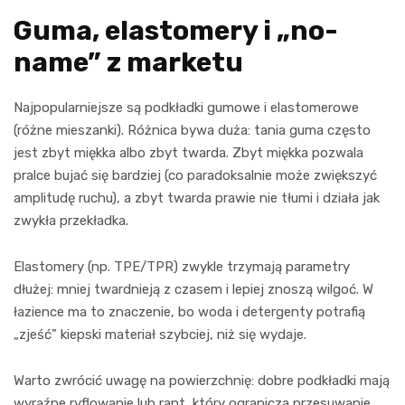
Guma, elastomery i „no-
name” z marketu
Najpopularniejsze są podkładki gumowe i elastomerowe
(różne mieszanki). Różnica bywa duża: tania guma często
jest zbyt miękka albo zbyt twarda. Zbyt miękka pozwala
pralce bujać się bardziej (co paradoksalnie może zwiększyć
amplitudę ruchu), a zbyt twarda prawie nie tłumi i działa jak
zwykła przekładka.
Elastomery (np. TPE/TPR) zwykle trzymają parametry
dłużej: mniej twardnieją z czasem i lepiej znoszą wilgoć. W
łazience ma to znaczenie, bo woda i detergenty potrafią
„zjeść” kiepski materiał szybciej, niż się wydaje.
Warto zwrócić uwagę na powierzchnię: dobre podkładki mają
wyraźne ryflowanie lub rant, który ogranicza przesuwanie