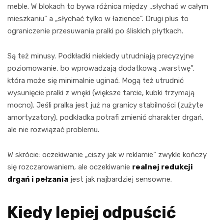
meble. W blokach to bywa różnica między „słychać w całym
mieszkaniu” a „słychać tylko w łazience”. Drugi plus to
ograniczenie przesuwania pralki po śliskich płytkach.
Są też minusy. Podkładki niekiedy utrudniają precyzyjne
poziomowanie, bo wprowadzają dodatkową „warstwę”,
która może się minimalnie uginać. Mogą też utrudnić
wysunięcie pralki z wnęki (większe tarcie, kubki trzymają
mocno). Jeśli pralka jest już na granicy stabilności (zużyte
amortyzatory), podkładka potrafi zmienić charakter drgań,
ale nie rozwiązać problemu.
W skrócie: oczekiwanie „ciszy jak w reklamie” zwykle kończy
się rozczarowaniem, ale oczekiwanie
realnej redukcji
drgań i pełzania
jest jak najbardziej sensowne.
Kiedy lepiej odpuścić