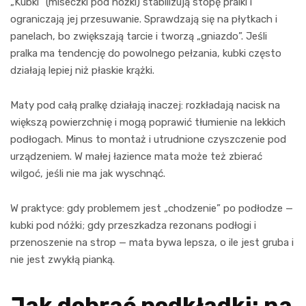
„Kubki” (miseczki pod nóżki) stabilizują stopę pralki i
ograniczają jej przesuwanie. Sprawdzają się na płytkach i
panelach, bo zwiększają tarcie i tworzą „gniazdo”. Jeśli
pralka ma tendencję do powolnego pełzania, kubki często
działają lepiej niż płaskie krążki.
Maty pod całą pralkę działają inaczej: rozkładają nacisk na
większą powierzchnię i mogą poprawić tłumienie na lekkich
podłogach. Minus to montaż i utrudnione czyszczenie pod
urządzeniem. W małej łazience mata może też zbierać
wilgoć, jeśli nie ma jak wyschnąć.
W praktyce: gdy problemem jest „chodzenie” po podłodze —
kubki pod nóżki; gdy przeszkadza rezonans podłogi i
przenoszenie na strop — mata bywa lepsza, o ile jest gruba i
nie jest zwykłą pianką.
Jak dobrać podkładki: na