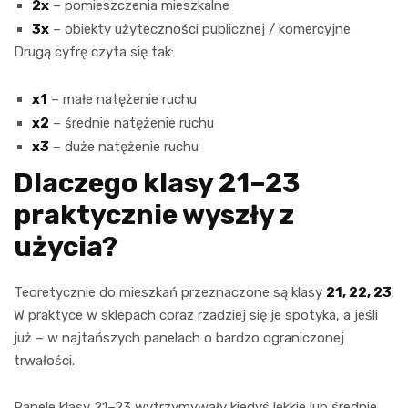
2x
– pomieszczenia mieszkalne
3x
– obiekty użyteczności publicznej / komercyjne
Drugą cyfrę czyta się tak:
x1
– małe natężenie ruchu
x2
– średnie natężenie ruchu
x3
– duże natężenie ruchu
Dlaczego klasy 21–23
praktycznie wyszły z
użycia?
Teoretycznie do mieszkań przeznaczone są klasy
21, 22, 23
.
W praktyce w sklepach coraz rzadziej się je spotyka, a jeśli
już – w najtańszych panelach o bardzo ograniczonej
trwałości.
Panele klasy 21–23 wytrzymywały kiedyś lekkie lub średnie