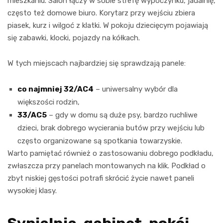
mieszkaniu. Salon łączy w sobie strefę wypoczynku, jadalnię,
często też domowe biuro. Korytarz przy wejściu zbiera
piasek, kurz i wilgoć z klatki. W pokoju dziecięcym pojawiają
się zabawki, klocki, pojazdy na kółkach.
W tych miejscach najbardziej się sprawdzają panele:
co najmniej 32/AC4
– uniwersalny wybór dla
większości rodzin,
33/AC5
– gdy w domu są duże psy, bardzo ruchliwe
dzieci, brak dobrego wycierania butów przy wejściu lub
często organizowane są spotkania towarzyskie.
Warto pamiętać również o zastosowaniu dobrego podkładu,
zwłaszcza przy panelach montowanych na klik. Podkład o
zbyt niskiej gęstości potrafi skrócić życie nawet paneli
wysokiej klasy.