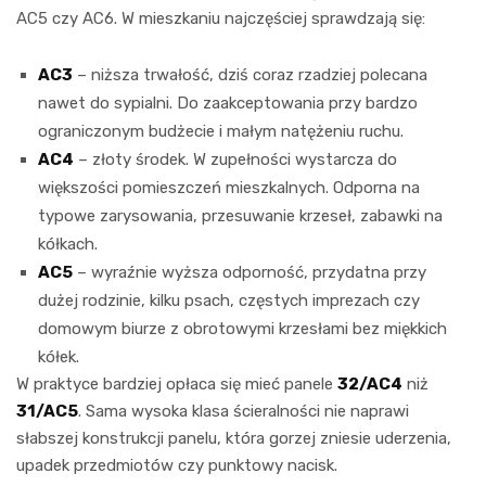
AC5 czy AC6. W mieszkaniu najczęściej sprawdzają się:
AC3
– niższa trwałość, dziś coraz rzadziej polecana
nawet do sypialni. Do zaakceptowania przy bardzo
ograniczonym budżecie i małym natężeniu ruchu.
AC4
– złoty środek. W zupełności wystarcza do
większości pomieszczeń mieszkalnych. Odporna na
typowe zarysowania, przesuwanie krzeseł, zabawki na
kółkach.
AC5
– wyraźnie wyższa odporność, przydatna przy
dużej rodzinie, kilku psach, częstych imprezach czy
domowym biurze z obrotowymi krzesłami bez miękkich
kółek.
W praktyce bardziej opłaca się mieć panele
32/AC4
niż
31/AC5
. Sama wysoka klasa ścieralności nie naprawi
słabszej konstrukcji panelu, która gorzej zniesie uderzenia,
upadek przedmiotów czy punktowy nacisk.