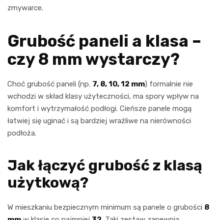
zmywarce.
Grubość paneli a klasa –
czy 8 mm wystarczy?
Choć grubość paneli (np.
7, 8, 10, 12 mm
) formalnie nie
wchodzi w skład klasy użyteczności, ma spory wpływ na
komfort i wytrzymałość podłogi. Cieńsze panele mogą
łatwiej się uginać i są bardziej wrażliwe na nierówności
podłoża.
Jak łączyć grubość z klasą
użytkową?
W mieszkaniu bezpiecznym minimum są panele o grubości
8
mm
w klasie co najmniej
32
. Taki zestaw zapewnia