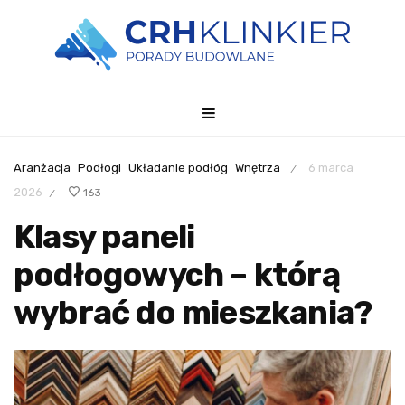
Aranżacja
Podłogi
Układanie podłóg
Wnętrza
6 marca
/
2026
163
/
Klasy paneli
podłogowych – którą
wybrać do mieszkania?