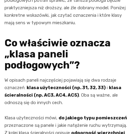
podłogowych potrafi sprawić, że tańsza podłoga będzie
praktyczniejsza niż droższy, ale źle dobrany model. Poniżej
konkretne wskazówki, jak czytać oznaczenia i które klasy
mają sens w typowym mieszkaniu.
Co właściwie oznacza
„klasa paneli
podłogowych”?
W opisach paneli najczęściej pojawiają się dwa rodzaje
oznaczeń:
klasa użyteczności (np. 31, 32, 33)
i
klasa
ścieralności (np. AC3, AC4, AC5)
. Oba są ważne, ale
odnoszą się do innych cech.
Klasa użyteczności mówi,
do jakiego typu pomieszczeń
przeznaczone są panele i jakie natężenie ruchu wytrzymają.
Z kolei klasa ścieralności opisuje
odporność wierzchniej