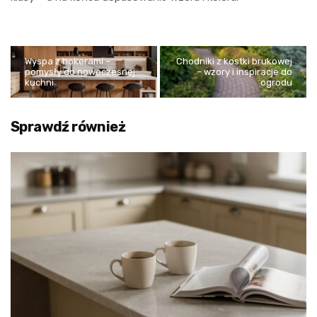
Wyspa z hokerami –
Chodniki z kostki brukowej
pomysły do nowoczesnej
– wzory i inspiracje do
kuchni
ogrodu
Sprawdź również