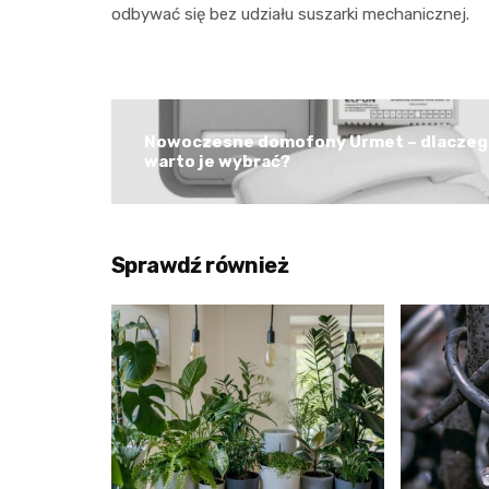
odbywać się bez udziału suszarki mechanicznej.
Nowoczesne domofony Urmet – dlaczeg
warto je wybrać?
Sprawdź również