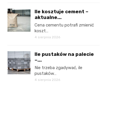
Ile kosztuje cement –
aktualne...
Cena cementu potrafi zmienić
koszt…
4 sierpnia 2026
Ile pustaków na palecie
–...
Nie trzeba zgadywać, ile
pustaków…
4 sierpnia 2026