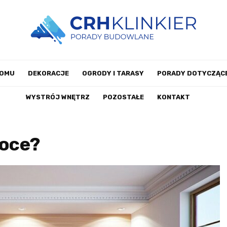
DOMU
DEKORACJE
OGRODY I TARASY
PORADY DOTYCZĄCE
WYSTRÓJ WNĘTRZ
POZOSTAŁE
KONTAKT
koce?