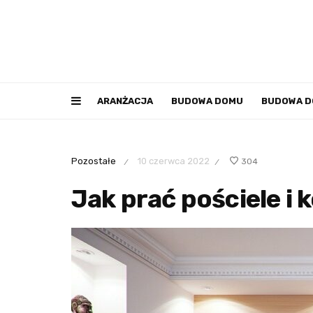
ARANŻACJA
BUDOWA DOMU
BUDOWA 
Pozostałe
10 czerwca 2022
304
/
/
Jak prać pościele i 