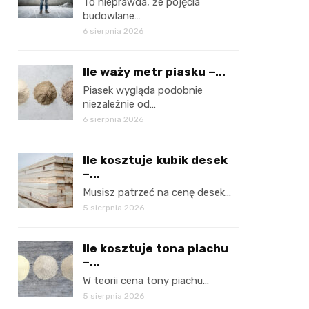
To nieprawda, że pojęcia
budowlane…
6 sierpnia 2026
Ile waży metr piasku –...
Piasek wygląda podobnie
niezależnie od…
6 sierpnia 2026
Ile kosztuje kubik desek
–...
Musisz patrzeć na cenę desek…
5 sierpnia 2026
Ile kosztuje tona piachu
–...
W teorii cena tony piachu…
5 sierpnia 2026