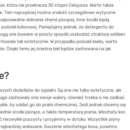
e, która nie przekracza 30 stopni Celsjusza. Warto także
ce. Tam najczęściej można znaleźć szczegółowe wytyczne
odpowiednie dobranie chemii piorącej. Inne środki będą
o pościeli kolorowej. Pamiętajmy jednak, że detergenty do
 Mogą one bowiem w prosty sposób uszkodzić strukturę włókien
entowała tak estetycznie. W przypadku pościeli białej, warto
or. Dzięki temu jej śnieżna biel będzie zachowana na jak
e?
szych dodatków do sypialni. Są one nie tylko estetyczne, ale
długo zachowały one swoje walory, również trzeba o nie zadbać.
ykle, by oddać go do pralni chemicznej. Jeśli jednak chcemy się
dnie środki piorące, a także temperaturę prania. Włochaty koc
 niezwykle puszysty i przyjemny w dotyku. Wszystkie płyny
 najbardziej wskazane. Suszenie włochatego koca, powinno