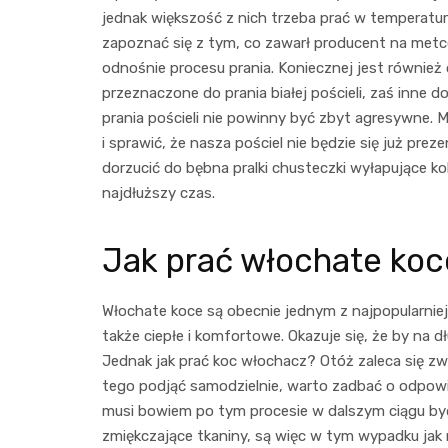
jednak większość z nich trzeba prać w temperaturz
zapoznać się z tym, co zawarł producent na met
odnośnie procesu prania. Koniecznej jest również 
przeznaczone do prania białej pościeli, zaś inne d
prania pościeli nie powinny być zbyt agresywne.
i sprawić, że nasza pościel nie będzie się już prez
dorzucić do bębna pralki chusteczki wyłapujące kol
najdłuższy czas.
Jak prać włochate koc
Włochate koce są obecnie jednym z najpopularniej
także ciepłe i komfortowe. Okazuje się, że by na 
Jednak jak prać koc włochacz
? Otóż zaleca się zw
tego podjąć samodzielnie, warto zadbać o odpowie
musi bowiem po tym procesie w dalszym ciągu być
zmiękczające tkaniny, są więc w tym wypadku jak