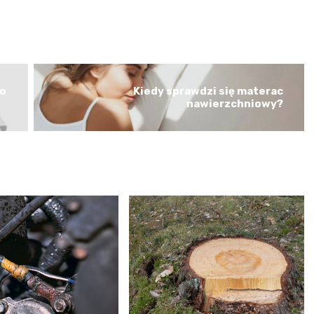
o
Kiedy sprawdzi się materac
nawierzchniowy?