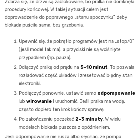
Zdarza się, że drzwi są zablokowane, bo pralka nie domknęła
procedury końcowej. W takiej sytuacji celem jest
doprowadzenie do poprawnego „stanu spoczynku”, żeby
blokada puściła sama, bez grzebania.
Upewnić się, że pokrętło programów jest na „stop/0”
(jeśli model tak ma), a przyciski nie są wciśnięte
przypadkiem (np. pauza).
Odłączyć pralkę od prądu na
5–10 minut
. To pozwala
rozładować część układów i zresetować błędny stan
elektroniki.
Podłączyć ponownie, ustawić samo
odpompowanie
lub
wirowanie
i uruchomić. Jeśli pralka ma wodę,
często dopiero ten krok kończy sprawę.
Po zakończeniu poczekać
2–3 minuty
. W wielu
modelach blokada puszcza z opóźnieniem.
Jeśli odpompowanie nie rusza albo słychać, że pompa