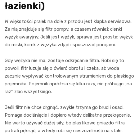
łazienki)
W większości pralek na dole z przodu jest klapka serwisowa.
Za nią znajduje się filtr pompy, a czasem również cienki
wężyk awaryjny. Jeśli jest wężyk, sprawa jest prosta: wężyk
do miski, korek z wężyka zdjąć i spuszczać porcjami.
Gdy wężyka nie ma, zostaje odkręcanie filtra. Robi się to
powoli: filtr luzuje się o ćwierć obrotu i czeka, aż woda
zacznie wypływać kontrolowanym strumieniem do płaskiego
pojemnika. Pojemnik opróżnia się kilka razy, nie próbując „na
raz” zlać wszystkiego.
Jeśli filtr nie chce drgnąć, zwykle trzyma go brud i osad.
Pomaga dociśnięcie i dopiero wtedy delikatne przekręcenie.
Nie warto używać dużej siły, bo plastikowe gniazdo filtra
potrafi pęknąć, a wtedy robi się nieszczelność na stałe.