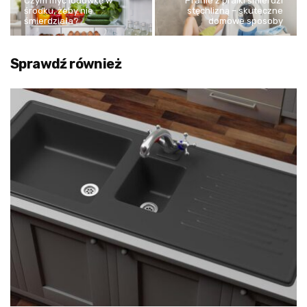
Czym myć lodówkę w
Pranie z pralki śmierdzi
środku, żeby nie
stęchlizną – skuteczne
śmierdziała?
domowe sposoby
Sprawdź również