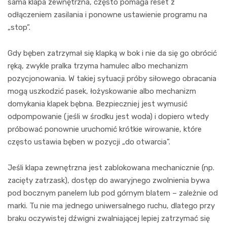
sama klapa zewnętrzna, często pomaga reset z
odłączeniem zasilania i ponowne ustawienie programu na
„stop”.
Gdy bęben zatrzymał się klapką w bok i nie da się go obrócić
ręką, zwykle pralka trzyma hamulec albo mechanizm
pozycjonowania. W takiej sytuacji próby siłowego obracania
mogą uszkodzić pasek, łożyskowanie albo mechanizm
domykania klapek bębna. Bezpieczniej jest wymusić
odpompowanie (jeśli w środku jest woda) i dopiero wtedy
próbować ponownie uruchomić krótkie wirowanie, które
często ustawia bęben w pozycji „do otwarcia”.
Jeśli klapa zewnętrzna jest zablokowana mechanicznie (np.
zacięty zatrzask), dostęp do awaryjnego zwolnienia bywa
pod bocznym panelem lub pod górnym blatem – zależnie od
marki. Tu nie ma jednego uniwersalnego ruchu, dlatego przy
braku oczywistej dźwigni zwalniającej lepiej zatrzymać się