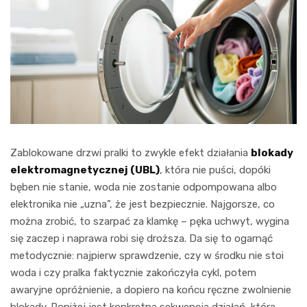
Zablokowane drzwi pralki to zwykle efekt działania
blokady
elektromagnetycznej (UBL)
, która nie puści, dopóki
bęben nie stanie, woda nie zostanie odpompowana albo
elektronika nie „uzna”, że jest bezpiecznie. Najgorsze, co
można zrobić, to szarpać za klamkę – pęka uchwyt, wygina
się zaczep i naprawa robi się droższa. Da się to ogarnąć
metodycznie: najpierw sprawdzenie, czy w środku nie stoi
woda i czy pralka faktycznie zakończyła cykl, potem
awaryjne opróżnienie, a dopiero na końcu ręczne zwolnienie
blokady. Poniżej jest konkretna sekwencja działań, która