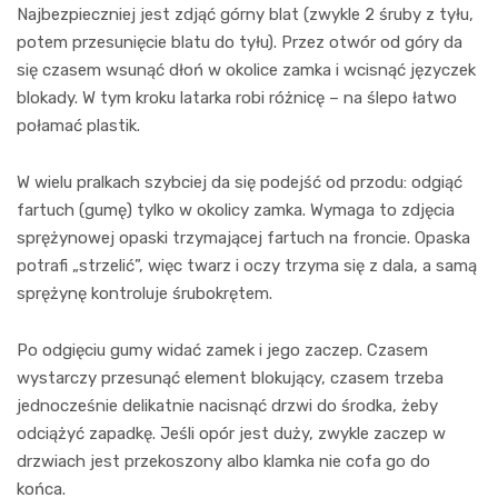
Najbezpieczniej jest zdjąć górny blat (zwykle 2 śruby z tyłu,
potem przesunięcie blatu do tyłu). Przez otwór od góry da
się czasem wsunąć dłoń w okolice zamka i wcisnąć języczek
blokady. W tym kroku latarka robi różnicę – na ślepo łatwo
połamać plastik.
W wielu pralkach szybciej da się podejść od przodu: odgiąć
fartuch (gumę) tylko w okolicy zamka. Wymaga to zdjęcia
sprężynowej opaski trzymającej fartuch na froncie. Opaska
potrafi „strzelić”, więc twarz i oczy trzyma się z dala, a samą
sprężynę kontroluje śrubokrętem.
Po odgięciu gumy widać zamek i jego zaczep. Czasem
wystarczy przesunąć element blokujący, czasem trzeba
jednocześnie delikatnie nacisnąć drzwi do środka, żeby
odciążyć zapadkę. Jeśli opór jest duży, zwykle zaczep w
drzwiach jest przekoszony albo klamka nie cofa go do
końca.