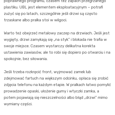
poprawnego programu, czasem też zapach przegrzanego
plastiku. UBL jest elementem eksploatacyjnym – potrafi
zużyć się po latach, szczególnie jeśli drzwi są często
trzaskane albo pralka stoi w wilgoci.
Warto też obejrzeć metalowy zaczep na drzwiach. Jeśli jest
wygięty, drzwi zamykają się „na styk” i blokada nie trafia w
swoje miejsce. Czasem wystarczy delikatna korekta
ustawienia zawiasów, ale to robi się dopiero po otwarciu i na
spokojnie, bez siłowania.
Jeśli trzeba rozkręcić front, wyjmować zamek lub
zdejmować fartuch na większym odcinku, opłaca się zrobić
zdjęcia telefonu na każdym etapie. W pralkach łatwo pomylić
prowadzenie opaski, ułożenie gumy i wtyczki zamka, a
potem pojawiają się nieszczelności albo błąd „drzwi” mimo
wymiany części.