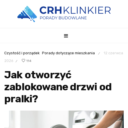
Czystość i porządek
Porady dotyczące mieszkania
12 czerwca
/
2026
114
/
Jak otworzyć
zablokowane drzwi od
pralki?