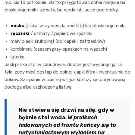
robi się to ostrożnie. Warto przygotować sobie miejsce na
płaski pojemnik i szmaty, bo woda lubi uciec pod pralkę.
miska
(niska, żeby weszła pod filtr) lub płaski pojemnik
ręczniki
/ szmaty / papierowe ręczniki
mały płaski śrubokręt (do klapek i zatrzasków)
kombinerki (czasem przy opaskach na wężach)
latarka
Jeśli pralka stoi w zabudowie, dobrze jest wysunąć ją na
tyle, żeby mieć dostęp do dolnej klapki filtra i ewentualnie do
boków. Szarpanie w ciasnej wnęce kończy się porysowaną
podłogą albo uszkodzoną listwą.
Nie otwiera się drzwi na siłę, gdy w
bębnie stoi woda.
W pralkach
ładowanych od frontu kończy się to
natychmiastowym wylaniem na