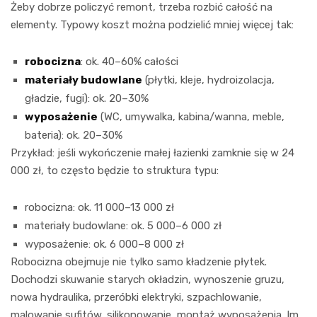
Żeby dobrze policzyć remont, trzeba rozbić całość na
elementy. Typowy koszt można podzielić mniej więcej tak:
robocizna
: ok. 40–60% całości
materiały budowlane
(płytki, kleje, hydroizolacja,
gładzie, fugi): ok. 20–30%
wyposażenie
(WC, umywalka, kabina/wanna, meble,
bateria): ok. 20–30%
Przykład: jeśli wykończenie małej łazienki zamknie się w 24
000 zł, to często będzie to struktura typu:
robocizna: ok. 11 000–13 000 zł
materiały budowlane: ok. 5 000–6 000 zł
wyposażenie: ok. 6 000–8 000 zł
Robocizna obejmuje nie tylko samo kładzenie płytek.
Dochodzi skuwanie starych okładzin, wynoszenie gruzu,
nowa hydraulika, przeróbki elektryki, szpachlowanie,
malowanie sufitów, silikonowanie, montaż wyposażenia. Im