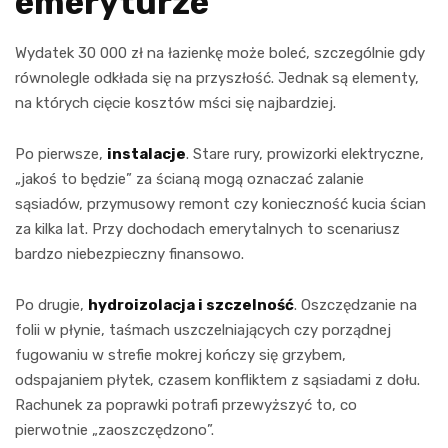
emeryturze
Wydatek 30 000 zł na łazienkę może boleć, szczególnie gdy
równolegle odkłada się na przyszłość. Jednak są elementy,
na których cięcie kosztów mści się najbardziej.
Po pierwsze,
instalacje
. Stare rury, prowizorki elektryczne,
„jakoś to będzie” za ścianą mogą oznaczać zalanie
sąsiadów, przymusowy remont czy konieczność kucia ścian
za kilka lat. Przy dochodach emerytalnych to scenariusz
bardzo niebezpieczny finansowo.
Po drugie,
hydroizolacja i szczelność
. Oszczędzanie na
folii w płynie, taśmach uszczelniających czy porządnej
fugowaniu w strefie mokrej kończy się grzybem,
odspajaniem płytek, czasem konfliktem z sąsiadami z dołu.
Rachunek za poprawki potrafi przewyższyć to, co
pierwotnie „zaoszczędzono”.