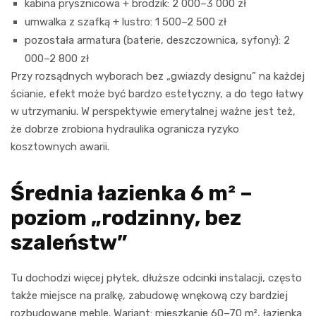
kabina prysznicowa + brodzik: 2 000–3 000 zł
umwalka z szafką + lustro: 1 500–2 500 zł
pozostała armatura (baterie, deszczownica, syfony): 2
000–2 800 zł
Przy rozsądnych wyborach bez „gwiazdy designu” na każdej
ścianie, efekt może być bardzo estetyczny, a do tego łatwy
w utrzymaniu. W perspektywie emerytalnej ważne jest też,
że dobrze zrobiona hydraulika ogranicza ryzyko
kosztownych awarii.
Średnia łazienka 6 m² –
poziom „rodzinny, bez
szaleństw”
Tu dochodzi więcej płytek, dłuższe odcinki instalacji, często
także miejsce na pralkę, zabudowę wnękową czy bardziej
rozbudowane meble. Wariant: mieszkanie 60–70 m², łazienka