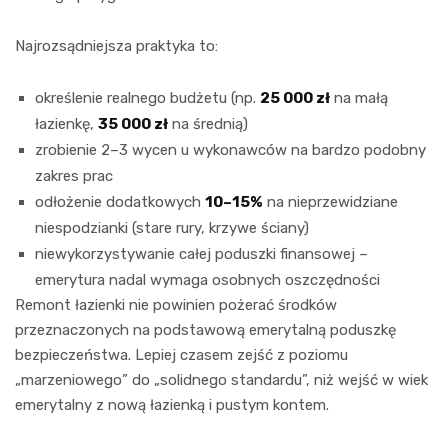
Najrozsądniejsza praktyka to:
określenie realnego budżetu (np.
25 000 zł
na małą
łazienkę,
35 000 zł
na średnią)
zrobienie 2–3 wycen u wykonawców na bardzo podobny
zakres prac
odłożenie dodatkowych
10–15%
na nieprzewidziane
niespodzianki (stare rury, krzywe ściany)
niewykorzystywanie całej poduszki finansowej –
emerytura nadal wymaga osobnych oszczędności
Remont łazienki nie powinien pożerać środków
przeznaczonych na podstawową emerytalną poduszkę
bezpieczeństwa. Lepiej czasem zejść z poziomu
„marzeniowego” do „solidnego standardu”, niż wejść w wiek
emerytalny z nową łazienką i pustym kontem.