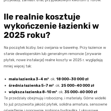
Ile realnie kosztuje
wykończenie łazienki w
2025 roku?
Na początek liczby, bez owijania w bawełnę. Przy łazience w
stanie deweloperskim lub generalnym remoncie (zrywanie
płytek, nowe instalacje) realne koszty w 2025 r. wyglądają
mniej więcej tak:
mała łazienka 3–4 m²
: ok.
18 000–30 000 zł
średnia łazienka 5–7 m²
: ok.
25 000–40 000 zł
większa łazienka 8–10 m²
: ok.
35 000–60 000 zł
Te przedziały obejmują i robociznę, i materiały. Górne widełki
to już przyzwoita jakość płytek, solidna armatura, sensowne
oświetlenie i poprawnie zrobiona hydraulika. Luksusowe