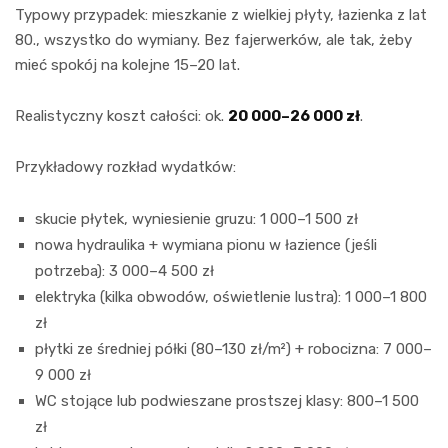
Typowy przypadek: mieszkanie z wielkiej płyty, łazienka z lat
80., wszystko do wymiany. Bez fajerwerków, ale tak, żeby
mieć spokój na kolejne 15–20 lat.
Realistyczny koszt całości: ok.
20 000–26 000 zł
.
Przykładowy rozkład wydatków:
skucie płytek, wyniesienie gruzu: 1 000–1 500 zł
nowa hydraulika + wymiana pionu w łazience (jeśli
potrzeba): 3 000–4 500 zł
elektryka (kilka obwodów, oświetlenie lustra): 1 000–1 800
zł
płytki ze średniej półki (80–130 zł/m²) + robocizna: 7 000–
9 000 zł
WC stojące lub podwieszane prostszej klasy: 800–1 500
zł