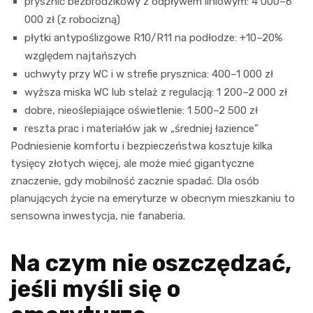
prysznic bezbrodzikowy z odpływem liniowym: 4 000–6
000 zł (z robocizną)
płytki antypoślizgowe R10/R11 na podłodze: +10–20%
względem najtańszych
uchwyty przy WC i w strefie prysznica: 400–1 000 zł
wyższa miska WC lub stelaż z regulacją: 1 200–2 000 zł
dobre, nieoślepiające oświetlenie: 1 500–2 500 zł
reszta prac i materiałów jak w „średniej łazience”
Podniesienie komfortu i bezpieczeństwa kosztuje kilka
tysięcy złotych więcej, ale może mieć gigantyczne
znaczenie, gdy mobilność zacznie spadać. Dla osób
planujących życie na emeryturze w obecnym mieszkaniu to
sensowna inwestycja, nie fanaberia.
Na czym nie oszczędzać,
jeśli myśli się o