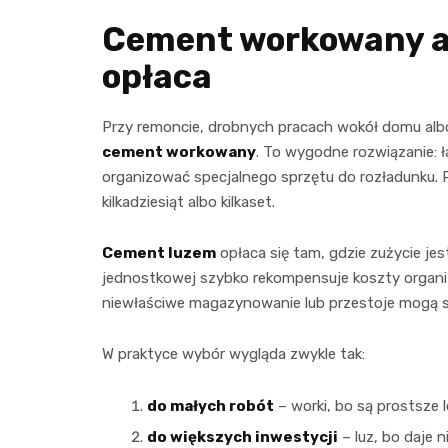
Cement workowany a l
opłaca
Przy remoncie, drobnych pracach wokół domu albo 
cement workowany
. To wygodne rozwiązanie: ł
organizować specjalnego sprzętu do rozładunku. P
kilkadziesiąt albo kilkaset.
Cement luzem
opłaca się tam, gdzie zużycie je
jednostkowej szybko rekompensuje koszty organi
niewłaściwe magazynowanie lub przestoje mogą 
W praktyce wybór wygląda zwykle tak:
do małych robót
– worki, bo są prostsze l
do większych inwestycji
– luz, bo daje n