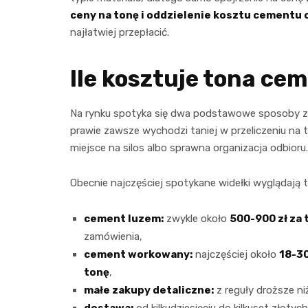
ceny na tonę i oddzielenie kosztu cementu
najłatwiej przepłacić.
Ile kosztuje tona ce
Na rynku spotyka się dwa podstawowe sposoby 
prawie zawsze wychodzi taniej w przeliczeniu na 
miejsce na silos albo sprawna organizacja odbioru.
Obecnie najczęściej spotykane widełki wyglądają t
cement luzem:
zwykle około
500-900 zł za 
zamówienia,
cement workowany:
najczęściej około
18-30
tonę
,
małe zakupy detaliczne:
z reguły droższe n