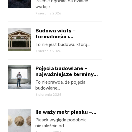
Palenie ogniska na działce
wydaje…
7 sierpnia 2026
Budowa wiaty –
formalności i...
To nie jest budowa, którą…
7 sierpnia 2026
Pojęcia budowlane –
najważniejsze terminy...
To nieprawda, że pojęcia
budowlane…
6 sierpnia 2026
Ile waży metr piasku –...
Piasek wygląda podobnie
niezależnie od…