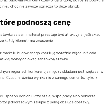
prac budowlanych ceny często idą w górę, bo rośnie popyt, a
jniej, choć nie zawsze oznacza to duże obniżki.
które podnoszą cenę
tawka za sam materiał przestaje być atrakcyjna, jeśli skład
rze każdy kilometr ma znaczenie.
z marketu budowlanego kosztują wyraźnie więcej niż cała
ym łatwiej wynegocjować sensowną stawkę.
dnych regionach konkurencja między składami jest większa, w
czne. Czasem różnica wynika nie z samego cementu, tylko z
i i sposób odbioru. Przy stałej współpracy albo odbiorze
 przy jednorazowym zakupie z pełną obsługą dostawy.