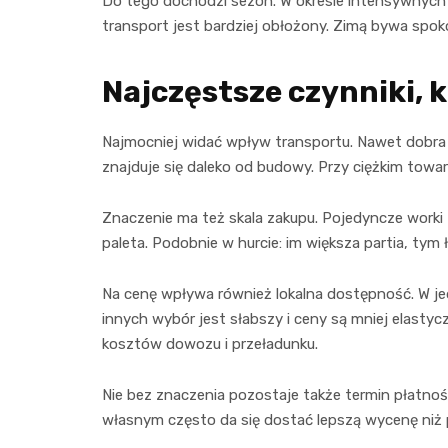
Do tego dochodzi sezon. W okresie intensywnych 
transport jest bardziej obłożony. Zimą bywa spoko
Najczęstsze czynniki, 
Najmocniej widać wpływ transportu. Nawet dobra s
znajduje się daleko od budowy. Przy ciężkim towa
Znaczenie ma też skala zakupu. Pojedyncze worki 
paleta. Podobnie w hurcie: im większa partia, t
Na cenę wpływa również lokalna dostępność. W je
innych wybór jest słabszy i ceny są mniej elasty
kosztów dowozu i przeładunku.
Nie bez znaczenia pozostaje także termin płatnośc
własnym często da się dostać lepszą wycenę niż