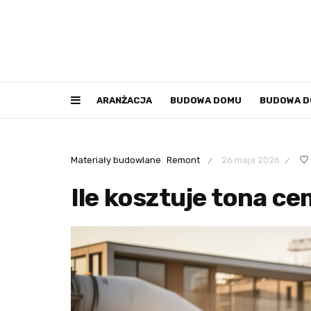
ARANŻACJA
BUDOWA DOMU
BUDOWA 
Materiały budowlane
Remont
26 maja 2026
/
/
Ile kosztuje tona c