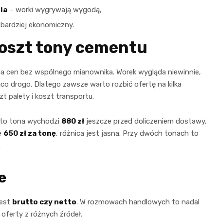
ia
– worki wygrywają wygodą,
 bardziej ekonomiczny.
koszt tony cementu
ia cen bez wspólnego mianownika. Worek wygląda niewinnie,
ąco drogo. Dlatego zawsze warto rozbić ofertę na kilka
t palety i koszt transportu.
 to tona wychodzi
880 zł
jeszcze przed doliczeniem dostawy.
e
650 zł za tonę
, różnica jest jasna. Przy dwóch tonach to
.
e
jest
brutto czy netto
. W rozmowach handlowych to nadal
oferty z różnych źródeł.