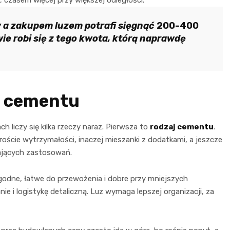
h, czasem więcej przy większej odległości.
a zakupem luzem potrafi sięgnąć
200-400
wie robi się z tego kwota, którą naprawdę
a cementu
 liczy się kilka rzeczy naraz. Pierwsza to
rodzaj cementu
.
ście wytrzymałości, inaczej mieszanki z dodatkami, a jeszcze
ających zastosowań.
ygodne, łatwe do przewożenia i dobre przy mniejszych
ie i logistykę detaliczną. Luz wymaga lepszej organizacji, za