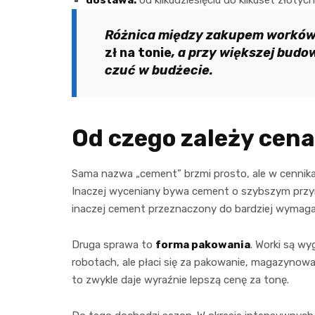
dostawa:
od kilkudziesięciu do kilkuset złotyc
Różnica między zakupem worków 
zł na tonie
, a przy większej budo
czuć w budżecie.
Od czego zależy cen
Sama nazwa „cement” brzmi prosto, ale w cennikach
Inaczej wyceniany bywa cement o szybszym przyro
inaczej cement przeznaczony do bardziej wymag
Druga sprawa to
forma pakowania
. Worki są w
robotach, ale płaci się za pakowanie, magazynowan
to zwykle daje wyraźnie lepszą cenę za tonę.