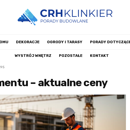
DOMU
DEKORACJE
OGRODY I TARASY
PORADY DOTYCZĄCE
WYSTRÓJ WNĘTRZ
POZOSTAŁE
KONTAKT
95
ementu – aktualne ceny