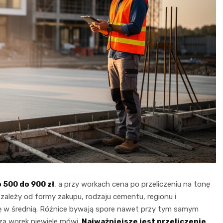
 500 do 900 zł
, a przy workach cena po przeliczeniu na tonę
 zależy od formy zakupu, rodzaju cementu, regionu i
rtę w średnią. Różnice bywają spore nawet przy tym samym
 za worek niewiele mówi.
Najważniejsze jest przeliczenie