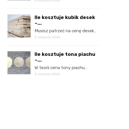
6 sierpnia 2026
Ile kosztuje kubik desek
–...
Musisz patrzeć na cenę desek…
5 sierpnia 2026
Ile kosztuje tona piachu
–...
W teorii cena tony piachu…
5 sierpnia 2026