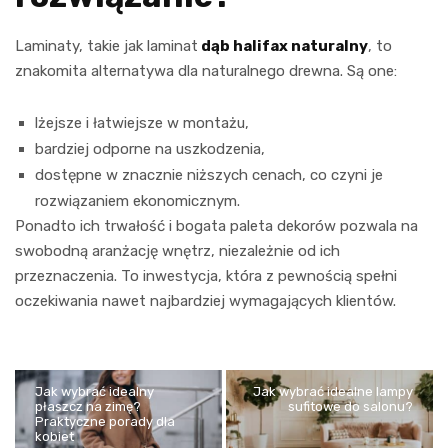
Laminaty, takie jak laminat
dąb halifax naturalny
, to
znakomita alternatywa dla naturalnego drewna. Są one:
lżejsze i łatwiejsze w montażu,
bardziej odporne na uszkodzenia,
dostępne w znacznie niższych cenach, co czyni je
rozwiązaniem ekonomicznym.
Ponadto ich trwałość i bogata paleta dekorów pozwala na
swobodną aranżację wnętrz, niezależnie od ich
przeznaczenia. To inwestycja, która z pewnością spełni
oczekiwania nawet najbardziej wymagających klientów.
Jak wybrać idealny
Jak wybrać idealne lampy
płaszcz na zimę?
sufitowe do salonu?
Praktyczne porady dla
kobiet